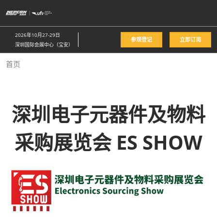
直
接
跳
2026年10月27-29日
参观登记
立即订阅
转
深圳国际会展中心（宝安）
至
首页
内
容
深圳电子元器件及物料
采购展览会 ES SHOW