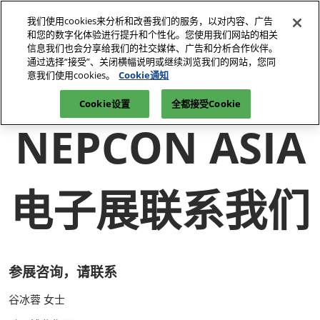
直
我们使用cookies来分析和改善我们的服务，以对内容、广告
接
和您的数字化体验进行提升和个性化。您使用我们网站的相关
跳
信息我们也会分享给我们的社交媒体、广告和分析合作伙伴。
2026年10月27-29日
参观登记
立即订阅
转
通过选择“接受”、关闭横幅说明或继续浏览我们的网站，您同
深圳国际会展中心（宝安）
意我们使用cookies。
Cookie通知
至
首页
关于展会
内
Cookie设置
全都接受Cookie
容
NEPCON ASIA
电子展联系我们
参展咨询，请联系
谷冰蓉 女士