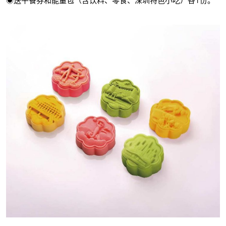
◉送午餐券和能量包（含饮料、零食、深圳特色小吃）各1份。