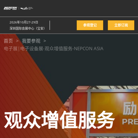
直
接
跳
2026年10月27-29日
参观登记
立即订阅
转
深圳国际会展中心（宝安）
至
首页
我要参观
内
电子展|电子设备展-观众增值服务-NEPCON ASIA
容
观众增值服务