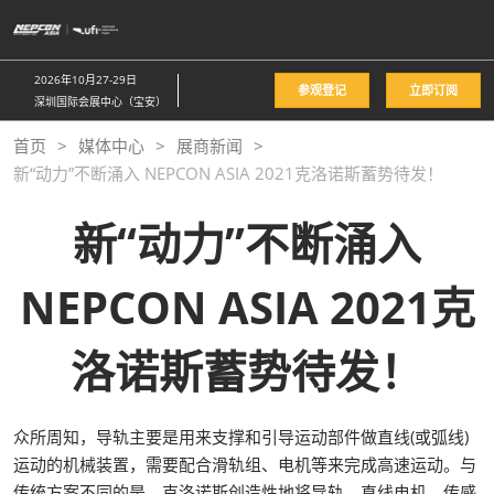
直
接
跳
2026年10月27-29日
参观登记
立即订阅
转
深圳国际会展中心（宝安）
至
首页
媒体中心
展商新闻
内
新“动力”不断涌入 NEPCON ASIA 2021克洛诺斯蓄势待发！
容
新“动力”不断涌入
NEPCON ASIA 2021克
洛诺斯蓄势待发！
众所周知，导轨主要是用来支撑和引导运动部件做直线(或弧线)
运动的机械装置，需要配合滑轨组、电机等来完成高速运动。与
传统方案不同的是，克洛诺斯创造性地将导轨、直线电机、传感