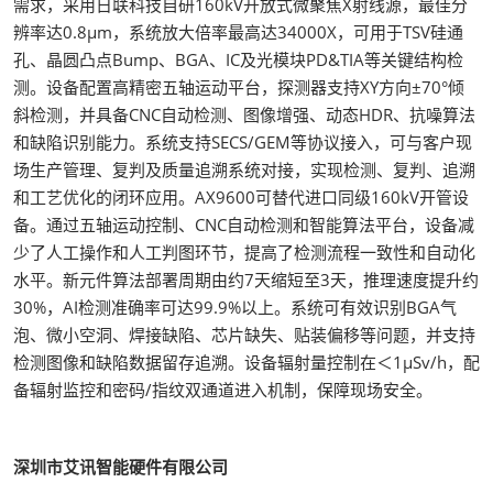
需求，采用日联科技自研160kV开放式微聚焦X射线源，最佳分
辨率达0.8μm，系统放大倍率最高达34000X，可用于TSV硅通
孔、晶圆凸点Bump、BGA、IC及光模块PD&TIA等关键结构检
测。设备配置高精密五轴运动平台，探测器支持XY方向±70°倾
斜检测，并具备CNC自动检测、图像增强、动态HDR、抗噪算法
和缺陷识别能力。系统支持SECS/GEM等协议接入，可与客户现
场生产管理、复判及质量追溯系统对接，实现检测、复判、追溯
和工艺优化的闭环应用。AX9600可替代进口同级160kV开管设
备。通过五轴运动控制、CNC自动检测和智能算法平台，设备减
少了人工操作和人工判图环节，提高了检测流程一致性和自动化
水平。新元件算法部署周期由约7天缩短至3天，推理速度提升约
30%，AI检测准确率可达99.9%以上。系统可有效识别BGA气
泡、微小空洞、焊接缺陷、芯片缺失、贴装偏移等问题，并支持
检测图像和缺陷数据留存追溯。设备辐射量控制在＜1μSv/h，配
备辐射监控和密码/指纹双通道进入机制，保障现场安全。
深圳市艾讯智能硬件有限公司