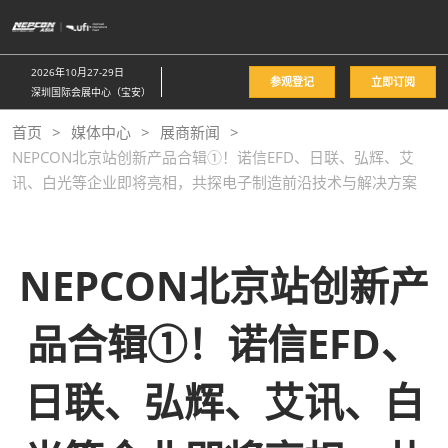
直
接
跳
2026年10月27-29日
参观登记
立即订阅
转
深圳国际会展中心（宝安）
至
首页
媒体中心
展商新闻
内
NEPCON北京站创新产品合辑①！诺信EFD、日联、弘辉、艾
容
讯、白光等企业即将亮相，共探电子制造前沿技术与解决方案
NEPCON北京站创新产
品合辑①！诺信EFD、
日联、弘辉、艾讯、白