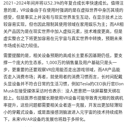
2021~2024年间并将以52.3%的年复合成长率快速成长。值得注
意的是，VR设备由于在使用时强调的是在虚拟世界中身历其境的
感受，但是事实上并没有与现实世界发生互动，在显示技术上比
较容易实现，但也因此限制其使用领域在家用娱乐为主；而AR相
关产品因为是在现实世界中加入虚拟元素，技术难度更高，但是
虚实整合之下将更加容易在元宇宙与真实世界中转换，预期未来
市场成长动力较佳。
需要提醒的是，相关设备预期的高成长主要系因基期仍低，要支
撑一个庞大的生态系，1,000万的销售量及用户基础只是头一
步，更重要的还要观察VR应用能否走出游戏领域，而AR产品能
否走入消费市场；再者，就使用者的消费习惯而言，长时间配戴
头显设备并不符合日常的生活习惯，例如Tesla的CEO执行官Elon
Musk在接受媒体采访时也表示：没人愿意把一块屏幕整天绑在
脸上。包括医界也提醒长期使用VR设备可能导致青光眼的致病机
率提升，这些问题都需要相关业者逐一克服，开发出更加轻薄短
小的穿戴式设备，或是直接感测脑波进入元宇宙的技术持续成熟
下，未来VR/AR设备的发展也将趋于多样化。