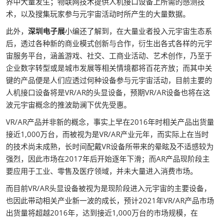
界中大量发生；物联网技术提供人机接口设备上所需的感测技
术，以及搜集玩家参与元宇宙活动时所产生的大量数据。
此外，
深圳电子展
小编还了解到，在大量业者投入元宇宙生态系
后，透过各种新的商业模式创新与合作，衍生出各式各样的元宇
宙服务平台，涵盖游戏、社交、工商业活动、艺术创作，乃至于
企业数字转型或是城市发展等相关情境都将百花齐放；而其中关
键的产品便是人们应透过何种设备参与元宇宙活动，目前主要的
人机接口设备将是VR/AR的头显设备，预期VR/AR设备也将在这
波元宇宙概念的推波助澜下优先受惠。
VR/AR产品并非新的概念，事实上早在2016年时相关产品出货量
接近1,000万台，而被视为是VR/AR产业元年，而实际上在当时
的技术尚未成熟，长时间配戴VR设备所带来的晕眩及不适感较为
强烈，因此市场在2017年后开始逐年下滑；而AR产品现阶段主
要应用于工业、零售及医疗领域，并未大量进入消费市场。
而目前VR/AR头显设备被视为是现阶段进入元宇宙的主要设备，
也因此带动相关产业新一波的成长，预计2021年VR/AR产品市场
出货量将超越2016年，达到接近1,000万台的市场规模，在