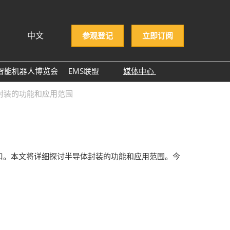
中文
参观登记
立即订阅
文
lish
智能机器人博览会
EMS联盟
媒体中心
ng Việt
EMS企业名录
展商新闻
封装的功能和应用范围
ษาไทย
展会新闻
asa Indonesia
行业新闻
行业报告
口。本文将详细探讨半导体封装的功能和应用范围。今
行业小百科
合作媒体
ITWA 2025
NEPCON ASIA 2025感谢