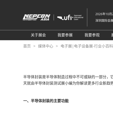
直
接
2026年10月2
跳
深圳国际会
转
至
内
关于展会
我要参展
我要参观
容
组织架构
参展申请
参观登记
首页
媒体中心
电子展|电子设备展-行业小百科-NE
关于展会
为何参展
为何参观
展品范围
商务配对服务
TAP特邀买
展馆平面图
观众范围
组团参观
半导体封装是半导体制造过程中不可或缺的一部分，
2026 NEPCON北京站
励展通
商务配对服
天就由半导体封装测试展小编为你解读更多行业新趋
2026 NEPCON越南站
观众增值服
NEPCON光模块制造工艺示
RX Connec
一、半导体封装的主要功能
范区
同期展会VisionChina 深圳机