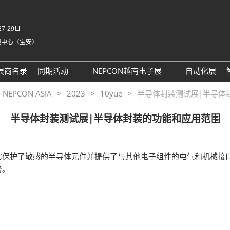
7-29日
展中心（宝安）
中
Eng
展商名录
同期活动
NEPCON越南电子展
自动化展
Tiế
NEPCON ASIA 2025同期活
NEPCON越南展 运输指南
PCON ASIA
2023
10yue
半导体封装测试展|半导体
ภา
动议程回顾
Bah
半导体封装测试展|半导体封装的功能和应用范围
具身智能拆解区2025回顾
家
AI眼镜拆解区2025回顾
英国-深圳创新工作坊
它保护了敏感的半导体元件并提供了与其他电子组件的电气和机械接
务
势。
务
t 励展通