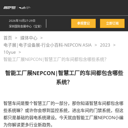
直
接
跳
2026年10月27-29日
参观登记
立即订阅
转
深圳国际会展中心（宝安）
至
首页
媒体中心
内
电子展|电子设备展-行业小百科-NEPCON ASIA
2023
容
10yue
智能工厂展NEPCON|智慧工厂的车间都包含哪些系统？
智能工厂展NEPCON|智慧工厂的车间都包含哪些
系统？
智慧车间是整个智慧工厂的一部分，那你知道智慧车间都包含哪
些系统嘛？或许你会想到监控系统，进出车间的门禁系统，但这
都只是基础的弱电系统建设。今天就由智能工厂展NEPCON小编
为你解读更多行业新趋势。