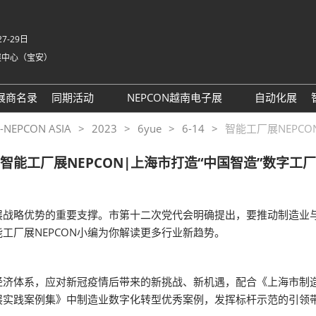
7-29日
展中心（宝安）
中
Eng
展商名录
同期活动
NEPCON越南电子展
自动化展
Tiế
NEPCON ASIA 2025同期活
NEPCON越南展 运输指南
PCON ASIA
2023
6yue
6-14
智能工厂展NEPCO
ภา
动议程回顾
Bah
智能工厂展NEPCON|上海市打造“中国智造”数字工厂
具身智能拆解区2025回顾
家
AI眼镜拆解区2025回顾
英国-深圳创新工作坊
展战略优势的重要支撑。市第十二次党代会明确提出，要推动制造业
务
工厂展NEPCON小编为你解读更多行业新趋势。
务
t 励展通
济体系，应对新冠疫情后带来的新挑战、新机遇，配合《上海市制造
展实践案例集》中制造业数字化转型优秀案例，发挥标杆示范的引领