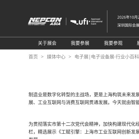
直
接
2026年10月2
跳
深圳国际会
转
至
内
关于展会
我要参展
我要参观
容
组织架构
参展申请
参观登记
首页
媒体中心
电子展|电子设备展-行业小百科-NE
关于展会
为何参展
为何参观
展品范围
商务配对服务
TAP特邀买
展馆平面图
观众范围
组团参观
制造业是数字化转型的主战场，更是上海构筑未来发
2026 NEPCON北京站
励展通
商务配对服
展、工业互联网与消费互联网贯通发展。今天就由智能
2026 NEPCON越南站
观众增值服
NEPCON光模块制造工艺示
RX Connec
为贯彻落实市第十二次党代会精神，加快构建现代化经
范区
栏，精选展示《工赋引擎：上海市工业互联网创新发
同期展会VisionChina 深圳机