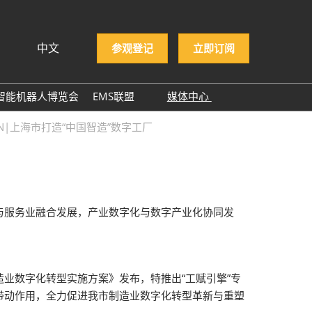
中文
参观登记
立即订阅
文
lish
智能机器人博览会
EMS联盟
媒体中心
ng Việt
EMS企业名录
展商新闻
N|上海市打造“中国智造”数字工厂
ษาไทย
展会新闻
asa Indonesia
行业新闻
行业报告
与服务业融合发展，产业数字化与数字产业化协同发
行业小百科
合作媒体
ITWA 2025
业数字化转型实施方案》发布，特推出“工赋引擎”专
NEPCON ASIA 2025感谢
带动作用，全力促进我市制造业数字化转型革新与重塑