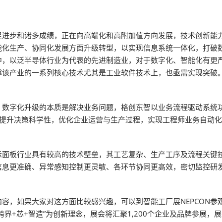
足进步和诸多成绩，正在向高端化和高附加值方向发展，技术创新能
能化生产、协同化发展方面升级转型，以实现信息系统一体化，打破
中，以泛半导体行业为代表的先进制造业，对于数字化、智能化有更
撑该产业的一系列核心技术尤其是工业软件技术上，也亟需实现突破
：数字化升级的本质是解决业务问题，格创东智以业务流程驱动系统
析提升决策科学性，优化企业运营与生产过程，实现工程师业务自动
示面板行业具有较高的技术壁垒，其工艺复杂、生产工序及流程关键
信息更准确、异常感知控制更灵敏、各环节协同更高效，密切监控研
，如果大家对这方面比较感兴趣，可以到智能工厂展NEPCON参观交流
+芯+智造”为创新理念，展会将汇聚1,200个企业及品牌参展，展