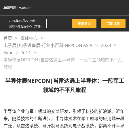
直
接
跳
2026年10月27-29日
参观登记
立即订阅
转
深圳国际会展中心（宝安）
至
首页
媒体中心
内
电子展|电子设备展-行业小百科-NEPCON ASIA
2023
容
6yue
6-14
半导体展NEPCON|当雷达遇上半导体：一段军工领域的不平凡
旅程
半导体展NEPCON|当雷达遇上半导体：一段军工
领域的不平凡旅程
半导体产业与军工领域的交叉研发，引领了科技的新浪潮。近年
来，随着技术的不断进步，半导体技术在军工领域的应用越来越
广泛，从雷达系统、导弹制导系统到电子战系统，都离不开半导