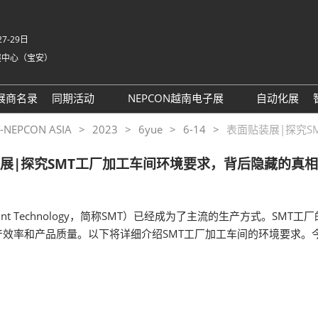
7-29日
展中心（宝安）
中
Eng
展商名录
同期活动
NEPCON越南电子展
自动化展
Tiế
NEPCON ASIA 2025同期活
NEPCON越南展 运输指南
PCON ASIA
2023
6yue
6-14
表面贴装展|探究S
ภา
动议程回顾
Bah
展|探究SMT工厂加工车间环境要求，背后隐藏的真
具身智能拆解区2025回顾
家
AI眼镜拆解区2025回顾
英国-深圳创新工作坊
ount Technology，简称SMT）已经成为了主流的生产方式。S
务
效率和产品质量。以下将详细介绍SMT工厂加工车间的环境要求。
务
t 励展通