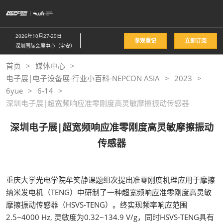
直
接
跳
2026年10月27-29日
参观登记
立即订阅
转
深圳国际会展中心（宝安）
至
首页
媒体中心
内
电子展|电子设备展-行业小百科-NEPCON ASIA
2023
容
6yue
6-14
深圳电子展|超宽频响应准零刚度高灵敏摩擦振动传感器
深圳电子展|超宽频响应准零刚度高灵敏摩擦振动
传感器
重庆大学光电学院牟笑静课题组次提出准零刚度机理应用于摩擦
纳米发电机（TENG）中研制了一种超宽频响应准零刚度高灵敏
摩擦振动传感器（HSVS-TENG）。终实现频率响应范围
2.5~4000 Hz, 灵敏度为0.32~134.9 V/g，同时HSVS-TENG具有