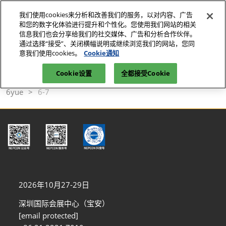
直
我们使用cookies来分析和改善我们的服务，以对内容、广告
接
和您的数字化体验进行提升和个性化。您使用我们网站的相关
跳
信息我们也会分享给我们的社交媒体、广告和分析合作伙伴。
2026年10月27-29日
参观登记
立即订阅
转
通过选择“接受”、关闭横幅说明或继续浏览我们的网站，您同
深圳国际会展中心（宝安）
意我们使用cookies。
Cookie通知
至
首页
媒体中心
内
Cookie设置
全都接受Cookie
电子展|电子设备展-行业小百科-NEPCON ASIA
2023
容
6yue
6-7
2026年10月27-29日
深圳国际会展中心（宝安）
[email protected]