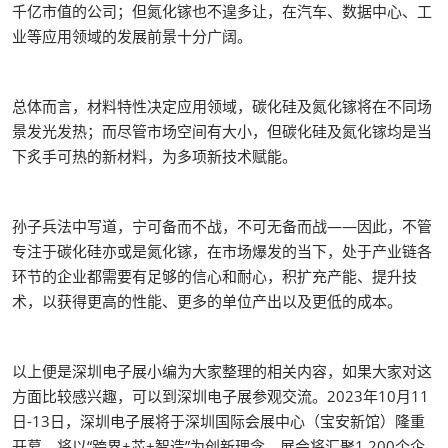
千亿市值的公司；但氮化镓也不遑多让，在汽车、数据中心、工
业等应用领域的发展前景十分广阔。
总体而言，材料特性决定应用领域，碳化硅及氮化镓将在不同场
景发光发热；而尽管市场空间有大小，但碳化硅及氮化镓均是当
下炙手可热的新材料，为多项新技术赋能。
孙子兵法中写道，宁可备而不战，不可无备而战——因此，不管
专注于碳化硅亦或是氮化镓，在市场爆发的当下，处于产业链各
环节的企业都需要有足够的信心和耐心，积扩充产能、提升技
术，以获得更高的性能、更多的单位产出以及更低的成本。
以上便是深圳电子展小编为大家整理的相关内容，如果大家对这
方面比较感兴趣，可以到深圳电子展参观交流。2023年10月11
日-13日，深圳电子展将于深圳国际会展中心（宝安新馆）隆重
开幕，将以“跨界+芯+智造”为创新理念，展会将汇聚1,200个企