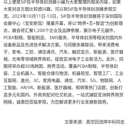
以上便是SiP及半导体封测展小编为大家整理的相关内容，如果
大家对这方面比较感兴趣，可以到SiP及半导体封测展参观交
流。2023年10月11日-13日，SiP及半导体封测展将于深圳国际
会展中心（宝安新馆）隆重开幕，将以“跨界+芯+智造”为创新理
念，展会将汇聚1,200个企业及品牌参展，展示电子元器件、
PCBA制程、智能制造、 EMS服务、半导体封测等相关的国内外
设备新品及先进技术解决方案。与同期多展联动，带来消费电
子、家电、工控、通信通讯、汽车、触控显示、新能源、医疗器
械、光电等领域跨界商机，绽放亚洲电子工业新活力。此外，同
期将举办超30场跨国、跨界活动，覆盖PCBA制程、半导体封
装、工业机器人、智能仓储与物流、机器视觉、智慧工厂、工业
互联网、激光、3C、家用电器、通信、汽车、5G、物联网、人
工智能、AR/VR、新能源、医疗器械、照明等热门话题，创新打
造多元化国内、外商务配对社交机会，一站式捕捉亚洲跨界商贸
网络，诚邀您莅临参观，为您解读更多行业发展新趋势。
文章来源：真空回流焊中科同志