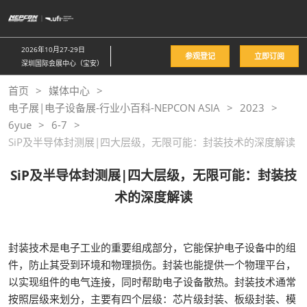
直
接
跳
2026年10月27-29日
参观登记
立即订阅
转
深圳国际会展中心（宝安）
至
首页
媒体中心
内
电子展|电子设备展-行业小百科-NEPCON ASIA
2023
容
6yue
6-7
SiP及半导体封测展|四大层级，无限可能：封装技术的深度解读
SiP及半导体封测展|四大层级，无限可能：封装技
术的深度解读
封装技术是电子工业的重要组成部分，它能保护电子设备中的组
件，防止其受到环境和物理损伤。封装也能提供一个物理平台，
以实现组件的电气连接，同时帮助电子设备散热。封装技术通常
按照层级来划分，主要有四个层级：芯片级封装、板级封装、模