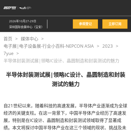
直
接
跳
2026年10月27-29日
参观登记
立即订阅
转
深圳国际会展中心（宝安）
至
首页
媒体中心
内
电子展|电子设备展-行业小百科-NEPCON ASIA
2023
容
7yue
半导体封装测试展|领略IC设计、晶圆制造和封装测试的魅力
半导体封装测试展|领略IC设计、晶圆制造和封装
测试的魅力
自21世纪以来，随着科技的高速发展，半导体产业逐渐成为全球
经济的关键支柱。在这一背景下，中国半导体产业经历了高速发
展，特别是在IC设计、晶圆制造和封装测试领域取得了显著成
绩。本文将探讨中国半导体产业在这三个领域的现状、挑战及未