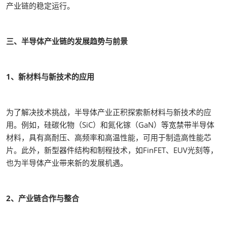
产业链的稳定运行。
三、半导体产业链的发展趋势与前景
1、新材料与新技术的应用
为了解决技术挑战，半导体产业正积探索新材料与新技术的应
用。例如，硅碳化物（SiC）和氮化镓（GaN）等宽禁带半导体
材料，具有高耐压、高频率和高温性能，可用于制造高性能芯
片。此外，新型器件结构和制程技术，如FinFET、EUV光刻等，
也为半导体产业带来新的发展机遇。
2、产业链合作与整合