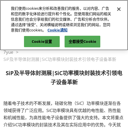
直
我们使用cookies来分析和改善我们的服务，以对内容、广告
接
和您的数字化体验进行提升和个性化。您使用我们网站的相关
跳
信息我们也会分享给我们的社交媒体、广告和分析合作伙伴。
2026年10月27-29日
参观登记
立即订阅
转
通过选择“接受”、关闭横幅说明或继续浏览我们的网站，您同
深圳国际会展中心（宝安）
意我们使用cookies。
Cookie通知
至
首页
媒体中心
内
Cookie设置
全都接受Cookie
电子展|电子设备展-行业小百科-NEPCON ASIA
2023
容
7yue
SiP及半导体封测展|SiC功率模块封装技术引领电子设备革新
SiP及半导体封测展|SiC功率模块封装技术引领电
子设备革新
随着电子技术的不断发展，硅碳化物（SiC）功率模块逐渐在各
领域获得了广泛应用。SiC功率模块具有优越的电性能、热性能
和机械性能，为高性能电子设备提供了强大的支持。本文将重点
介绍SiC功率模块的封装技术及其在实际应用中的优势。今天就