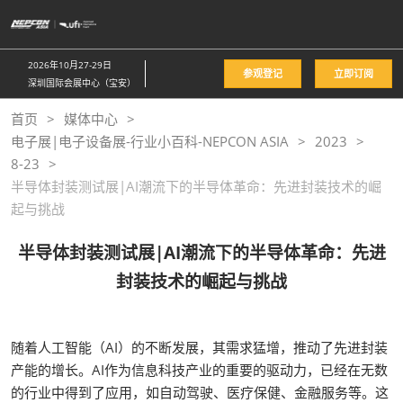
直
接
跳
2026年10月27-29日
参观登记
立即订阅
转
深圳国际会展中心（宝安）
至
首页
媒体中心
内
电子展|电子设备展-行业小百科-NEPCON ASIA
2023
容
8-23
半导体封装测试展|AI潮流下的半导体革命：先进封装技术的崛
起与挑战
半导体封装测试展|AI潮流下的半导体革命：先进
封装技术的崛起与挑战
随着人工智能（AI）的不断发展，其需求猛增，推动了先进封装
产能的增长。AI作为信息科技产业的重要的驱动力，已经在无数
的行业中得到了应用，如自动驾驶、医疗保健、金融服务等。这