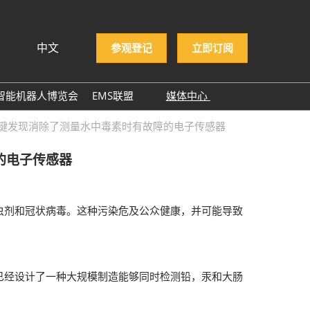
中文
参观登记
立即订阅
文
lish
智能机器人博览会
EMS联盟
媒体中心
ng Việt
EMS企业名录
展商新闻
关键发现消除了测量水中毒素时有故障的电子传感器
ษาไทย
展会新闻
asa Indonesia
的电子传感器
行业新闻
行业报告
虫剂和冠状病毒。这种污染危及公众健康，并可能导致
行业小百科
合作媒体
ITWA 2025
已经设计了一种大规模制造能够同时检测铅，汞和大肠
NEPCON ASIA 2025感谢