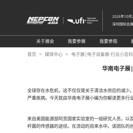
直
接
2026年10月2
跳
深圳国际会
转
至
内
关于展会
我要参展
我要参观
容
组织架构
参展申请
参观登记
首页
媒体中心
电子展|电子设备展-行业小百科-NE
关于展会
为何参展
为何参观
华南电子展
展品范围
商务配对服务
TAP特邀买
展馆平面图
观众范围
组团参观
全球存在水危机，这不仅仅是关于清洁水供应的减少
2026 NEPCON北京站
励展通
商务配对服
严重疾病。今天就由华南电子展小编为你解读更多行
2026 NEPCON越南站
观众增值服
NEPCON光模块制造工艺示
RX Connec
来自美国能源部阿贡国家实验室的一组研究人员，以
范区
杆菌的传感器的途径。在流动的自来水中。该团队的
同期展会VisionChina 深圳机