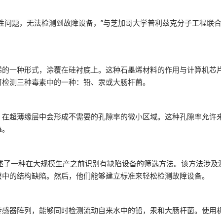
问题，无法检测到故障设备，”与芝加哥大学普利兹克分子工程联合任命的
烯的一种形式，涂覆在硅衬底上。这种石墨烯材料的作用与计算机芯
可检测三种毒素中的一种：铅、汞或大肠杆菌。
。在超薄缘层中会形成不需要的孔隙率的微小区域。这种孔隙率允许
靠。
上发表的文章描述了一种在大规模生产之前识别有缺陷设备的筛选方法。该方
层中的结构缺陷。然后，他们能够建立标准来轻松检测故障设备。
传感器阵列，能够同时检测流动自来水中的铅，汞和大肠杆菌。使用