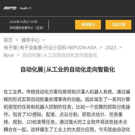
直
接
跳
2026年10月27-29日
参观登记
立即订阅
转
深圳国际会展中心（宝安）
至
首页
媒体中心
内
电子展|电子设备展-行业小百科-NEPCON ASIA
2023
容
8yue
自动化展|从工业的自动化走向智能化
自动化展|从工业的自动化走向智能化
在工业界，传统自动化方案均是将知识灌入机器人系统，通过编
程的形式实现自动批量处理事务的功能。因此诞生了一系列计算
机视觉的任务和机器人控制的任务，比如一个完整的抓取分拣操
作，包含了3D感知、配准、点云分割、抓取点估计、任务重
排、规划、2D校准等任务，通过强大的工业软件将这些技术点
耦合在一起，这样催生了工业上的大部分应用。今天就由自动化