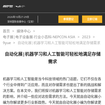
直
接
跳
2026年10月27-29日
参观登记
立即订阅
转
深圳国际会展中心（宝安）
至
首页
媒体中心
内
电子展|电子设备展-行业小百科-NEPCON ASIA
2023
容
9yue
自动化展|机器学习和人工智能可轻松地满足存储需求
自动化展|机器学习和人工智能可轻松地满足存储
需求
机器学习和人工智能是当今科技领域的热门话题，它们不仅在各
个行业中得到广泛应用，而且对存储需求也提出了新的挑战和解
决方案。在本文中，我们将探讨机器学习和人工智能对存储需求
的影响，并介绍一些应对这些需求的方法。今天就由自动化展小
编为你解读更多行业新趋势。今天就由自动化展小编为你解读更