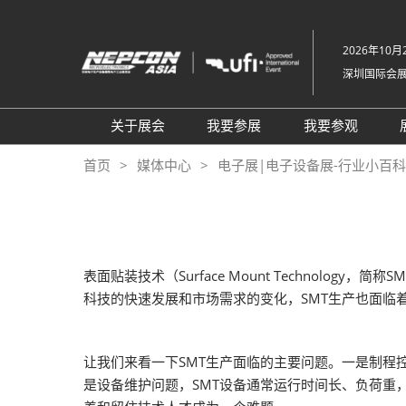
直
接
2026年10月2
跳
深圳国际会
转
至
内
关于展会
我要参展
我要参观
容
组织架构
参展申请
参观登记
首页
媒体中心
电子展|电子设备展-行业小百科-NE
关于展会
为何参展
为何参观
展品范围
商务配对服务
TAP特邀买
展馆平面图
观众范围
组团参观
表面贴装技术（Surface Mount Techno
2026 NEPCON北京站
励展通
商务配对服
科技的快速发展和市场需求的变化，SMT生产也面临
2026 NEPCON越南站
观众增值服
NEPCON光模块制造工艺示
RX Connec
让我们来看一下SMT生产面临的主要问题。一是制程
范区
是设备维护问题，SMT设备通常运行时间长、负荷重
同期展会VisionChina 深圳机