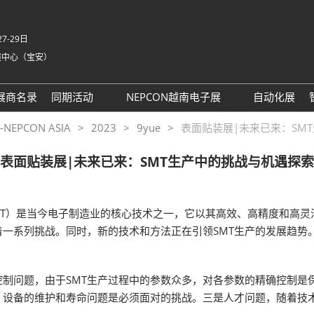
7-29日
展中心（宝安）
中
Eng
展商名录
同期活动
NEPCON越南电子展
自动化展
Tiế
NEPCON ASIA 2025同期活
NEPCON越南展 运输指南
PCON ASIA
2023
9yue
表面贴装展|未来已来：SM
ภา
动议程回顾
Bah
表面贴装展|未来已来：SMT生产中的挑战与机遇探索
具身智能拆解区2025回顾
家
AI眼镜拆解区2025回顾
英国-深圳创新工作坊
logy，简称SMT）是当今电子制造业的核心技术之一，它以其高效、高精
务
着一系列挑战。同时，新的技术和方法正在引领SMT生产的发展趋
务
t 励展通
控制问题，由于SMT生产过程中的参数众多，对各参数的精确控制
，设备的维护和寿命问题是必须面对的挑战。三是人才问题，随着技