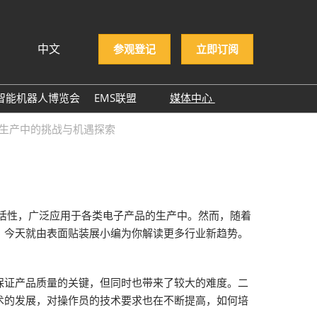
中文
参观登记
立即订阅
文
lish
智能机器人博览会
EMS联盟
媒体中心
ng Việt
EMS企业名录
展商新闻
T生产中的挑战与机遇探索
ษาไทย
展会新闻
asa Indonesia
行业新闻
行业报告
度和高灵活性，广泛应用于各类电子产品的生产中。然而，随着
行业小百科
势。今天就由表面贴装展小编为你解读更多行业新趋势。
合作媒体
ITWA 2025
是保证产品质量的关键，但同时也带来了较大的难度。二
NEPCON ASIA 2025感谢
术的发展，对操作员的技术要求也在不断提高，如何培