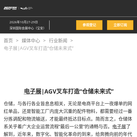
直
接
跳
2026年10月27-29日
参观登记
立即订阅
转
深圳国际会展中心（宝安）
至
首页
媒体中心
行业新闻
内
电子展|AGV叉车打造“仓储未来式”
容
电子展
|AGV叉车打造“仓储未来式”
仓储，与各行各业皆息息相关，无论是电商平台上一夜爆单的网
红单品，还是智能工厂内庞大沉重的配件物料，都需要经过一番
分拣调配和物流输送，才能最终抵达目标点。简而言之，仓储体
系关乎着广大企业运营流程“最后一公里”的通畅与否。
电子展
了
解到，近年来，数字化、智能化革命的到来，给奔腾向前的年代