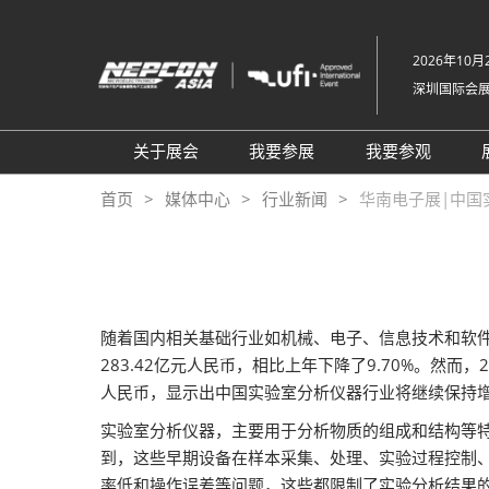
直
接
2026年10月2
跳
深圳国际会
转
至
内
关于展会
我要参展
我要参观
容
组织架构
参展申请
参观登记
首页
媒体中心
行业新闻
华南电子展|中国
关于展会
为何参展
为何参观
展品范围
商务配对服务
TAP特邀买
展馆平面图
观众范围
组团参观
随着国内相关基础行业如机械、电子、信息技术和软件
2026 NEPCON北京站
励展通
商务配对服
283.42亿元人民币，相比上年下降了9.70%。然而，
2026 NEPCON越南站
观众增值服
人民币，显示出中国实验室分析仪器行业将继续保持
NEPCON光模块制造工艺示
RX Connec
实验室分析仪器，主要用于分析物质的组成和结构等
范区
到，这些早期设备在样本采集、处理、实验过程控制
同期展会VisionChina 深圳机
率低和操作误差等问题，这些都限制了实验分析结果