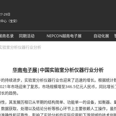
7-29日
展中心（宝安）
中
Eng
展商名录
同期活动
NEPCON越南电子展
自动化展
Tiế
NEPCON ASIA 2025同期活
NEPCON越南展 运输指南
实验室分析仪器行业分析
ภา
动议程回顾
Bah
具身智能拆解区2025回顾
家
AI眼镜拆解区2025回顾
华南电子展
|中国实验室分析仪器行业分析
英国-深圳创新工作坊
的持续进步，实验室分析仪器行业也迎来了迅速的增长。根据统计数
务
2021年市场迎来了复苏，市场规模增至346.5亿元人民币，同比增长了
务
增长的趋势。
t 励展通
特性，其发展历程已从早期的结构简单、功能单一的设备，如衡器、
、数据获取、处理以及结论分析等核心环节上主要依赖人工操作，虽
的准确性和可靠性，影响了实验分析的实际应用和下游领域的技术创