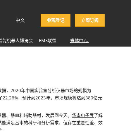
中文
参观登记
立即订阅
文
lish
智能机器人博览会
EMS联盟
媒体中心
ng Việt
EMS企业名录
展商新闻
ษาไทย
展会新闻
asa Indonesia
行业新闻
行业报告
据，2020年中国实验室分析仪器市场的规模为
行业小百科
22.26%，预计到2023年，市场规模将达到380亿元
合作媒体
ITWA 2025
量器、器皿和辅助器材，发展到今天。
华南电子展
了解
然能满足基本的科研和分析需求，但存在重复性差、效
NEPCON ASIA 2025感谢
新。