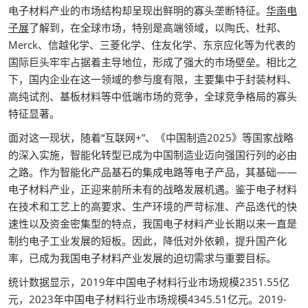
电子材料产业的市场结构却呈现出鲜明的寡头垄断特征。
华南电
子展
了解到，在全球市场，特别是高端领域，以陶氏、杜邦、
Merck、信越化学、三菱化学、住友化学、东京应化等为代表的
国际巨头牢牢占据着主导地位，形成了强大的市场壁垒。相比之
下，国内企业在这一领域的参与度有限，主要集中于封装材料、
高纯试剂、基板材料等中低端市场的竞争，全球竞争格局的寡头
特征显著。
面对这一现状，随着“互联网+”、《中国制造2025》等国家战略
的深入实施，智能化转型已成为中国制造业迈向强国行列的必由
之路。作为智能化产品基石的集成电路等电子产品，其基础——
电子材料产业，正迎来前所未有的战略发展机遇。鉴于电子材料
在技术和工艺上的高要求、生产环境的严苛标准、产品迭代的快
速性以及资金密集型的特点，我国电子材料产业长期以来一直是
制约电子工业发展的短板。因此，降低对外依赖，提升国产化
率，已成为我国电子材料产业发展的迫切需求与重要目标。
统计数据显示，2019年中国电子材料行业市场规模2351.55亿
元，2023年中国电子材料行业市场规模4345.51亿元。2019-