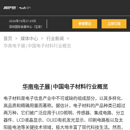
直
接
跳
2026年10月27-29日
参观登记
立即订阅
转
深圳国际会展中心（宝安）
至
首页
媒体中心
行业新闻
内
华南电子展|中国电子材料行业概览
容
华南电子展
|中国电子材料行业概览
电子材料是电子信息产业中不可或缺的组成部分，以其多样化、
高品质和精确用量而著称。据估计，电子材料的产品种类已超过
两万种，它们被广泛应用于LED照明、传感器、集成电路、分立
器件、LCD液晶显示、OLED有机发光显示、印刷电路板以及太
阳能电池等关键技术领域，极大地丰富了现代科技生活。然而，