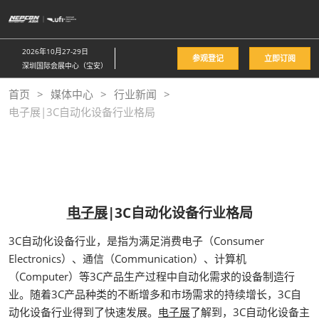
直
接
跳
2026年10月27-29日
参观登记
立即订阅
转
深圳国际会展中心（宝安）
至
首页
媒体中心
行业新闻
内
电子展|3C自动化设备行业格局
容
电子展
|3C自动化设备行业格局
3C自动化设备行业，是指为满足消费电子（Consumer
Electronics）、通信（Communication）、计算机
（Computer）等3C产品生产过程中自动化需求的设备制造行
业。随着3C产品种类的不断增多和市场需求的持续增长，3C自
动化设备行业得到了快速发展。
电子展
了解到，3C自动化设备主