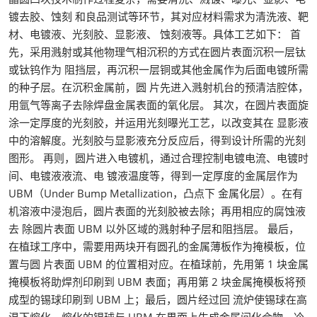
镀去胶、蚀刻 和良品测试等环节，其对应材料需求为清洗液、靶
材、电镀液、光刻胶、显影液、 蚀刻液等。具体工艺如下： 首
先，采用溅射或其他物理气相沉积的方式在圆片表面沉积一层钛
或钛钨作为 阻挡层，再沉积一层铜或其他金属作为后面电镀所需
的种子层。在沉积金属前，圆 片先进入溅射机台的预清洁腔体，
用氩气等离子去除焊盘金属表面的氧化层。 其次，在圆片表面旋
涂一定厚度的光刻胶，并运用光刻曝光工艺，以改变其在 显影液
中的溶解度。光刻胶与显影液充分反应后，得到设计所需的光刻
图形。 再则，圆片进入电镀机，通过合理控制电镀电流、电镀时
间、电镀液液流、电 镀液温度等，得到一定厚度的金属层作为
UBM（Under Bump Metallization，凸点下 金属化层）。在有
机溶液中浸泡后，圆片表面的光刻胶被去除；再用相应的腐蚀液
去 除圆片表面 UBM 以外区域的溅射种子层和阻挡层。 最后，
在植球工序中，需要用两块开有圆孔的金属薄板作为掩模板，位
置与圆 片表面 UBM 的位置相对应。在植球前，先用第 1 块金属
掩模板将助焊剂印刷到 UBM 表面；再用第 2 块金属掩模板将预
成型的锡球印刷到 UBM 上；最后，圆片经过回 流炉使锡球在高
温下熔化，熔化的锡球与 UBM 在界面上生成金属间化合物，冷