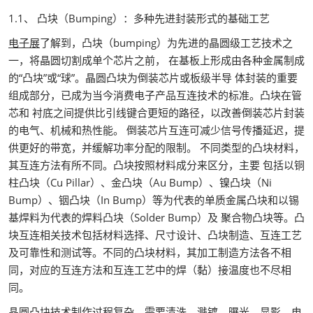
1.1、 凸块（Bumping）：多种先进封装形式的基础工艺
电子展
了解到，凸块（bumping）为先进的晶圆级工艺技术之
一，将晶圆切割成单个芯片之前， 在基板上形成由各种金属制成
的“凸块”或“球”。晶圆凸块为倒装芯片或板级半导 体封装的重要
组成部分，已成为当今消费电子产品互连技术的标准。凸块在管
芯和 衬底之间提供比引线键合更短的路径，以改善倒装芯片封装
的电气、机械和热性能。 倒装芯片互连可减少信号传播延迟，提
供更好的带宽，并缓解功率分配的限制。 不同类型的凸块材料，
其互连方法有所不同。凸块按照材料成分来区分，主要 包括以铜
柱凸块（Cu Pillar）、金凸块（Au Bump）、镍凸块（Ni
Bump）、铟凸块（In Bump）等为代表的单质金属凸块和以锡
基焊料为代表的焊料凸块（Solder Bump）及 聚合物凸块等。凸
块互连相关技术包括材料选择、尺寸设计、凸块制造、互连工艺
及可靠性和测试等。不同的凸块材料，其加工制造方法各不相
同，对应的互连方法和互连工艺中的焊（黏）接温度也不尽相
同。
晶圆凸块技术制作过程复杂，需要清洗、溅镀、曝光、显影、电