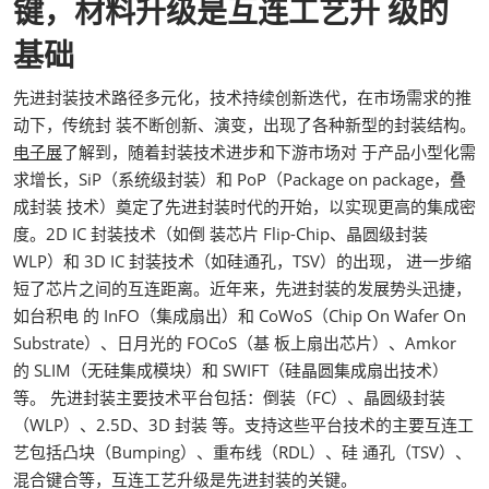
键，材料升级是互连工艺升 级的
基础
先进封装技术路径多元化，技术持续创新迭代，在市场需求的推
动下，传统封 装不断创新、演变，出现了各种新型的封装结构。
电子展
了解到，随着封装技术进步和下游市场对 于产品小型化需
求增长，SiP（系统级封装）和 PoP（Package on package，叠
成封装 技术）奠定了先进封装时代的开始，以实现更高的集成密
度。2D IC 封装技术（如倒 装芯片 Flip-Chip、晶圆级封装
WLP）和 3D IC 封装技术（如硅通孔，TSV）的出现， 进一步缩
短了芯片之间的互连距离。近年来，先进封装的发展势头迅捷，
如台积电 的 InFO（集成扇出）和 CoWoS（Chip On Wafer On
Substrate）、日月光的 FOCoS（基 板上扇出芯片）、Amkor
的 SLIM（无硅集成模块）和 SWIFT（硅晶圆集成扇出技术）
等。 先进封装主要技术平台包括：倒装（FC）、晶圆级封装
（WLP）、2.5D、3D 封装 等。支持这些平台技术的主要互连工
艺包括凸块（Bumping）、重布线（RDL）、硅 通孔（TSV）、
混合键合等，互连工艺升级是先进封装的关键。