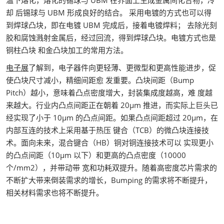
却 后锡球与 UBM 形成良好的结合。 采用电镀的方式也可以得
到焊球凸块，即在电镀 UBM 完成后，接着电镀焊料； 去除光刻
胶和腐蚀溅射金属后，经过回流，得到焊球凸块。电镀方式也是
铜柱凸块 和金凸块加工的常用方法。
电子展
了解到，电子器件向更轻薄、更微型和更高性能进步，促
使凸块尺寸减小，精细间距愈 发重要。凸块间距（Bump
Pitch）越小，意味着凸点密度增大，封装集成度越高，难 度越
来越大。行业内凸点间距正在朝着 20μm 推进，而实际上巨头已
经实现了小于 10μm 的凸点间距。如果凸点间距超过 20μm，在
内部互连的技术上采用基于热压 键合（TCB）的微凸块连接技
术。面向未来，混合键合（HB）铜对铜连接技术可以 实现更小
的凸点间距（10μm 以下）和更高的凸点密度（10000
个/mm2），并带动带 宽和功耗双提升。随着高密度芯片需求的
不断扩大带来倒装需求的增长，Bumping 的需求将不断提升，
相关材料需求也将不断提升。