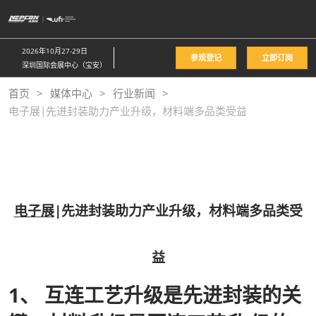
直
接
跳
2026年10月27-29日
参观登记
立即订阅
转
深圳国际会展中心（宝安）
至
首页
媒体中心
行业新闻
内
电子展|先进封装助力产业升级，材料端多品类受益
容
电子展
|先进封装助力产业升级，材料端多品类受
益
1、 互连工艺升级是先进封装的关