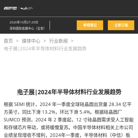
直
接
跳
2026年10月27-29日
参观登记
立即订阅
转
深圳国际会展中心（宝安）
至
首页
媒体中心
行业新闻
内
电子展|2024年半导体材料行业发展趋势
容
电子展
|2024年半导体材料行业发展趋势
根据 SEMI 统计，2024 年一季度全球硅晶圆出货量 28.34 亿平
方英寸，同比下滑 13.2%，环比下滑 5.4%。根据硅晶圆厂
SUMCO 预测，2024 年 2 季度起，12 寸硅晶圆需求受人工智能
和存储芯片带动，或将缓慢复苏。中国半导体材料相关上市公司
业绩呈现增收不增利，2024年一季度，半导体材料（中信）板