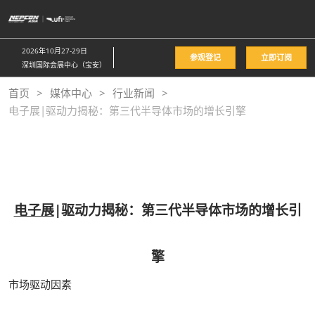
直
接
跳
2026年10月27-29日
参观登记
立即订阅
转
深圳国际会展中心（宝安）
至
首页
媒体中心
行业新闻
内
电子展|驱动力揭秘：第三代半导体市场的增长引擎
容
电子展
|驱动力揭秘：第三代半导体市场的增长引
擎
市场驱动因素