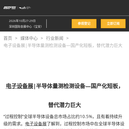
直
接
跳
2026年10月27-29日
参观登记
立即订阅
转
深圳国际会展中心（宝安）
至
首页
媒体中心
行业新闻
内
电子设备展|半导体量测检测设备—国产化短板，替代潜力巨大
容
电子设备展
|半导体量测检测设备—国产化短板，
替代潜力巨大
“过程控制”全球半导体设备总市场占比约10.5%，且有着持续升
级的需求。
电子设备展
了解到，过程控制市场中在全球半导体设