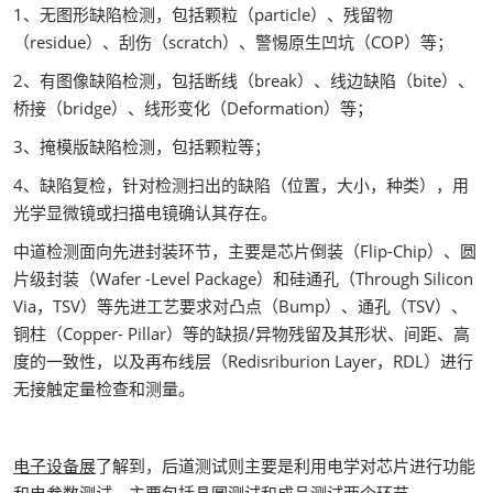
1、无图形缺陷检测，包括颗粒（particle）、残留物
（residue）、刮伤（scratch）、警惕原生凹坑（COP）等；
2、有图像缺陷检测，包括断线（break）、线边缺陷（bite）、
桥接（bridge）、线形变化（Deformation）等；
3、掩模版缺陷检测，包括颗粒等；
4、缺陷复检，针对检测扫出的缺陷（位置，大小，种类），用
光学显微镜或扫描电镜确认其存在。
中道检测面向先进封装环节，主要是芯片倒装（Flip-Chip）、圆
片级封装（Wafer -Level Package）和硅通孔（Through Silicon
Via，TSV）等先进工艺要求对凸点（Bump）、通孔（TSV）、
铜柱（Copper- Pillar）等的缺损/异物残留及其形状、间距、高
度的一致性，以及再布线层（Redisriburion Layer，RDL）进行
无接触定量检查和测量。
电子设备展
了解到，后道测试则主要是利用电学对芯片进行功能