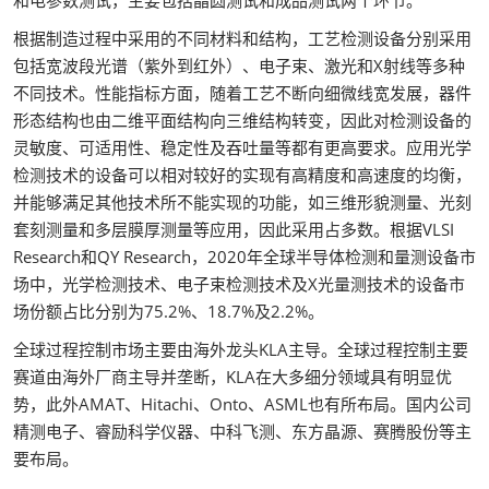
和电参数测试，主要包括晶圆测试和成品测试两个环节。
根据制造过程中采用的不同材料和结构，工艺检测设备分别采用
包括宽波段光谱（紫外到红外）、电子束、激光和X射线等多种
不同技术。性能指标方面，随着工艺不断向细微线宽发展，器件
形态结构也由二维平面结构向三维结构转变，因此对检测设备的
灵敏度、可适用性、稳定性及吞吐量等都有更高要求。应用光学
检测技术的设备可以相对较好的实现有高精度和高速度的均衡，
并能够满足其他技术所不能实现的功能，如三维形貌测量、光刻
套刻测量和多层膜厚测量等应用，因此采用占多数。根据VLSI
Research和QY Research，2020年全球半导体检测和量测设备市
场中，光学检测技术、电子束检测技术及X光量测技术的设备市
场份额占比分别为75.2%、18.7%及2.2%。
全球过程控制市场主要由海外龙头KLA主导。全球过程控制主要
赛道由海外厂商主导并垄断，KLA在大多细分领域具有明显优
势，此外AMAT、Hitachi、Onto、ASML也有所布局。国内公司
精测电子、睿励科学仪器、中科飞测、东方晶源、赛腾股份等主
要布局。