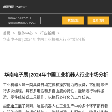
直
接
跳
2026年10月27-29日
参观登记
立即订阅
转
深圳国际会展中心（宝安）
至
首页
媒体中心
行业新闻
内
华南电子展|2024年中国工业机器人行业市场分析
容
华南电子展
|2024年中国工业机器人行业市场分析
工业机器人是一类具备自动定位和操控能力的设备，它们能够进
行多次编程，具有多用途和多自由度的特性，能够进行物料搬
运、零件组装或工具操作，以执行多样化的工作任务。
华南电子展
了解到，这些机器人在工业生产中的多个环节都有着