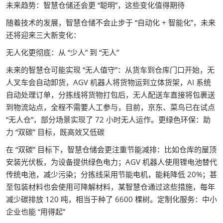
未来趋势：智慧仓储还会更 “聪明”，这些变化值得期待
随着技术的发展，智慧仓储不会止步于 “自动化 + 智能化”，未来
还将迎来三大新变化：
无人化更彻底：从 “少人” 到 “无人”
未来的智慧仓可能实现 “无人值守”：从货车到仓库门口开始，无
人叉车会自动卸货，AGV 机器人将货物运到立体货架，AI 系统
自动处理订单，分拣线将货物打包后，无人配送车直接将包裹送
到物流站点，全程不需要人工参与，目前，京东、菜鸟已在试点
“无人仓”，部分场景实现了 72 小时无人运作。更绿色环保：助
力 “双碳” 目标，既高效又低碳
在 “双碳” 目标下，智慧仓储会更注重节能减排：比如仓库的屋顶
安装光伏板，为设备提供绿色电力；AGV 机器人使用锂电池替代
传统电池，减少污染；分拣线采用节能电机，能耗降低 20%；甚
至包装材料也会使用可降解材料，某智慧仓通过这些措施，每年
减少碳排放 120 吨，相当于种了 6600 棵树。定制化服务：中小
企业也能 “用得起”