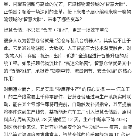
星，闪耀着创新与高效的光芒，它堪称物流领域的“智慧大脑”，
正悄然引领着一场深刻的变革。接下来电子展小编就来聊一聊物
流领域的“智慧大脑”，带来了哪些变革？
智慧仓储：不只是 “仓库 + 技术”，更是一场效率革命
很多人以为智慧仓储就是 “给仓库装几台机器人”，其实远不止于
此。它是通过物联网、大数据、人工智能三大技术深度融合，对
“货物入库 - 存储 - 拣选 - 出库 - 追溯” 全流程进行智能升级的系
统工程。如果把现代物流比作 “高速公路网”，智慧仓储就是其中
的 “智能枢纽”，承担着 “货物中转、流量调节、安全保障” 的核心
作用：
对制造业而言，它是实现 “零库存生产” 的核心支撑 —— 汽车工
厂的生产线需要上千种零部件，智慧仓储通过与生产系统实时联
动，能在某个零部件即将用完前，自动触发补货指令，甚至提前
将零件送到生产线旁，某新能源汽车工厂引入智慧仓储后，原材
料库存周转天数从 28 天缩短至 12 天，生产中断率下降 40%；
对医药行业来说，它是守护药品安全的 “生命线”—— 疫苗、血液
制品等对温湿度要求非常高，智慧仓储的传感器能每隔 10 秒记