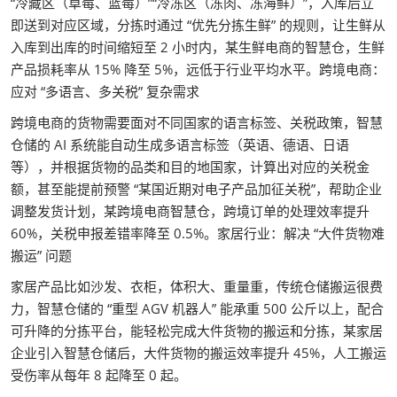
“冷藏区（草莓、蓝莓）”“冷冻区（冻肉、冻海鲜）”，入库后立
即送到对应区域，分拣时通过 “优先分拣生鲜” 的规则，让生鲜从
入库到出库的时间缩短至 2 小时内，某生鲜电商的智慧仓，生鲜
产品损耗率从 15% 降至 5%，远低于行业平均水平。跨境电商：
应对 “多语言、多关税” 复杂需求
跨境电商的货物需要面对不同国家的语言标签、关税政策，智慧
仓储的 AI 系统能自动生成多语言标签（英语、德语、日语
等），并根据货物的品类和目的地国家，计算出对应的关税金
额，甚至能提前预警 “某国近期对电子产品加征关税”，帮助企业
调整发货计划，某跨境电商智慧仓，跨境订单的处理效率提升
60%，关税申报差错率降至 0.5%。家居行业：解决 “大件货物难
搬运” 问题
家居产品比如沙发、衣柜，体积大、重量重，传统仓储搬运很费
力，智慧仓储的 “重型 AGV 机器人” 能承重 500 公斤以上，配合
可升降的分拣平台，能轻松完成大件货物的搬运和分拣，某家居
企业引入智慧仓储后，大件货物的搬运效率提升 45%，人工搬运
受伤率从每年 8 起降至 0 起。