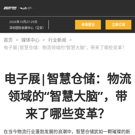
直
接
跳
2026年10月27-29日
参观登记
立即订阅
转
深圳国际会展中心（宝安）
至
首页
媒体中心
行业新闻
内
电子展|智慧仓储：物流领域的“智慧大脑”，带来了哪些变革？
容
电子展|智慧仓储：物流
领域的“智慧大脑”，带
来了哪些变革？
在当今物流行业蓬勃发展的浪潮中，智慧仓储犹如一颗璀璨的新