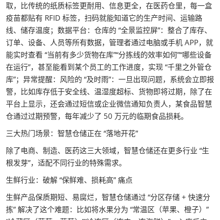
取，比传统的纸质标签更耐用、信息更全，在医药仓里，每一盒
疫苗都贴有 RFID 标签，扫码就能知道它的生产时间、运输路
线、储存温度；数据平台：仓库的 “全景监控屏”：整合了库存、
订单、设备、人员等所有数据，管理者通过电脑或手机 APP，就
能实时查看 “当前有多少货物在库”“分拣线的效率如何”“哪些设备
在运行”，甚至能看到某个员工的工作进度，实现 “千里之外管仓
库”；异常提醒：风险的 “及时雨”：一旦出现问题，系统会立即报
警，比如库存低于安全线、温湿度超标、货物即将过期，除了在
平台上显示，还会通过短信或企业微信通知负责人，某食品智慧
仓通过过期预警，每年减少了 50 万元的临期食品损耗。
三大热门场景：智慧仓储正在 “落地开花”
除了电商、制造、医药这三大领域，智慧仓储还在更多行业 “生
根发芽”，适配不同行业的特殊需求。
生鲜行业：破解 “保鲜难、损耗高” 痛点
生鲜产品保质期短、易腐烂，智慧仓储通过 “分区存储 + 快速分
拣” 解决了这个难题：比如将水果分为 “常温区（苹果、橙子）”