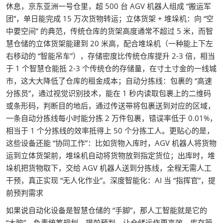
休息，京东亚洲一号仓里，超 500 台 AGV 机器人组成 “搬运军
团”，单日能完成 15 万次货物转运；立体货架 + 堆垛机：向 “空
中要空间” 的典范，传统仓库的货架高度通常不超过 5 米，而智
慧仓储的立体货架能建到 20 米高，配合堆垛机（一种能上下左
右移动的 “智能吊车”），存储密度比传统仓库提升 2-3 倍，相当
于 1 个智慧仓能抵 2-3 个传统仓的存储量，在寸土寸金的一线城
市，这大大降低了仓库的租金成本；自动分拣线：包裹的 “高速
分拣员”，通过视觉识别技术，能在 1 秒内读取包裹上的二维码
或条形码，判断目的地后，通过传送带将包裹送到对应的区域，
一条自动分拣线每小时能分拣 2 万件包裹，错误率低于 0.01%，
相当于 1 个分拣线的效率抵得上 50 个分拣工人。更贴心的是，
这些设备还能 “协同工作”：比如货物入库时，AGV 机器人将货物
运到立体货架前，堆垛机自动将货物放到指定货位；出库时，堆
垛机把货物取下，交给 AGV 机器人送到分拣线，全程无需人工
干预，真正实现 “无人化作业”。深度智能化：AI 当 “指挥官”，提
前预判需求
如果说自动化设备是智慧仓储的 “手脚”，那人工智能就是它的
“大脑”，负责统筹规划、提前预判，让仓储运作更高效。库存管