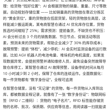
理：给货物 “找好位置”：AI 会根据货物的销量、重量、尺寸等数
据，自动规划存储位置 —— 比如销量高的货物放在靠近分拣区
的 “黄金货位”，重的货物放在低层货架，轻的货物放在高层，这
样能减少搬运距离，某电商智慧仓通过 AI 优化库存位置，货物
拣选时间缩短了 25%；需求预测：提前备货，不缺货也不积压：
AI 会分析过去 3 个月的销售数据、节日节点、促销活动等因
素，预测未来的货物需求，帮助企业减少了 30% 的库存成本；
故障预警：提前 “体检”，减少停机：AI 会实时监测设备的运行数
据，比如 AGV 机器人的电池电量、堆垛机的电机温度，如果发
现数据异常，会提前预警并通知维修人员，避免设备突然故障导
致仓库停工，某智慧仓通过 AI 故障预警，设备停机时间从每月
10 小时减少到 2 小时，保障了仓库的连续运作。全面数据化：
每一件货物都有 “数字身份证”，全程可追溯
在智慧仓储里，没有 “无记录” 的货物，每一件货物从入库到出
库，都被数据全程记录，就像有了一张 “数字身份证”：物联网标
签（RFID / 二维码）：货物的 “电子名片”，RFID 标签能存储货
物的名称、批次、保质期、供应商等信息，用阅读器一扫就能读