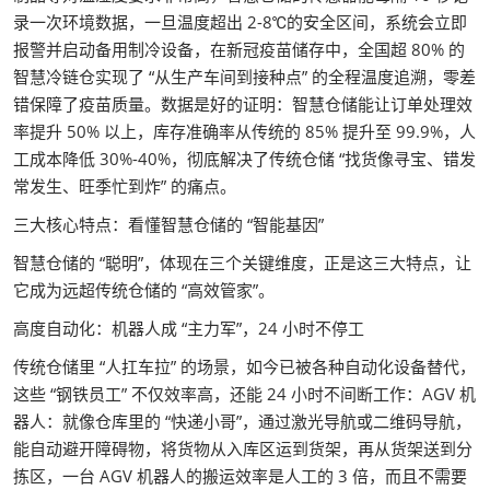
录一次环境数据，一旦温度超出 2-8℃的安全区间，系统会立即
报警并启动备用制冷设备，在新冠疫苗储存中，全国超 80% 的
智慧冷链仓实现了 “从生产车间到接种点” 的全程温度追溯，零差
错保障了疫苗质量。数据是好的证明：智慧仓储能让订单处理效
率提升 50% 以上，库存准确率从传统的 85% 提升至 99.9%，人
工成本降低 30%-40%，彻底解决了传统仓储 “找货像寻宝、错发
常发生、旺季忙到炸” 的痛点。
三大核心特点：看懂智慧仓储的 “智能基因”
智慧仓储的 “聪明”，体现在三个关键维度，正是这三大特点，让
它成为远超传统仓储的 “高效管家”。
高度自动化：机器人成 “主力军”，24 小时不停工
传统仓储里 “人扛车拉” 的场景，如今已被各种自动化设备替代，
这些 “钢铁员工” 不仅效率高，还能 24 小时不间断工作：AGV 机
器人：就像仓库里的 “快递小哥”，通过激光导航或二维码导航，
能自动避开障碍物，将货物从入库区运到货架，再从货架送到分
拣区，一台 AGV 机器人的搬运效率是人工的 3 倍，而且不需要