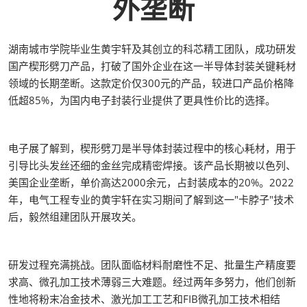
外垄断
湖南城市学院毕业生黄宇轩及其创立的科芯精工团队，成功研发
国产楔形劈刀产品，打破了国外企业在这一半导体封装关键耗材
领域的长期垄断。这款定价仅300元的产品，较进口产品价格降
低超85%，为国内电子封装行业提供了更具性价比的选择。
电子展了解到，楔形劈刀是半导体封装过程中的核心耗材，用于
引导比头发丝还细的金丝完成精密焊接。该产品长期被以色列、
美国企业垄断，单价高达2000余元，占封装成本的20%。2022
年，电气工程专业的黄宇轩在实习期间了解到这一"卡脖子"技术
后，毅然组建团队开展攻关。
研发过程充满挑战。团队面临材料耐磨性不足、批量生产精度要
求高、微孔加工技术薄弱三大难题。经过两年多努力，他们创新
性地将粉末冶金技术、激光加工工艺和FIB微孔加工技术相结