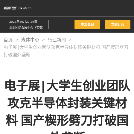
直
接
跳
2026年10月27-29日
参观登记
立即订阅
转
深圳国际会展中心（宝安）
至
首页
媒体中心
行业新闻
内
电子展|大学生创业团队攻克半导体封装关键材料 国产楔形劈刀
容
打破国外垄断
电子展|大学生创业团队
攻克半导体封装关键材
料 国产楔形劈刀打破国