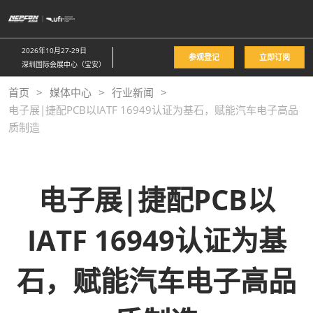
直
接
跳
2026年10月27-29日
参观登记
立即订阅
转
深圳国际会展中心（宝安）
至
首页
媒体中心
行业新闻
内
电子展|捷配PCB以IATF 16949认证为基石，赋能汽车电子高品
容
质制造
电子展|捷配PCB以
IATF 16949认证为基
石，赋能汽车电子高品