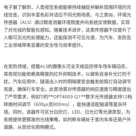
电子展了解到，人类视觉系统能够持续捕捉并解析周围环境的光
线信息，识别丰富色彩并适应不同光照场景。与之类似，环境光
传感器（ALS）通过精准测量环境照度并向系统反馈数据，实现
了对光线的智能化感知。随着技术进步，这类传感器不仅提升了
人眼可见光的处理能力，还能探测不可见光谱，为汽车、安防及
工业领域带来显著的安全性与效率提升。
在安防领域，搭载ALS的摄像头可全天候监控停车场车辆动态，
其夜视功能依赖高精度的红外抑制技术，以避免自身补光灯的干
扰。汽车应用中，隧道出入时的明暗骤变会触发前照灯自动调节
亮度，确保行车安全。此类场景对传感器的响应速度与精度提出
了严苛要求，例如TI的**OPT4003-Q1**数字光传感器支持12档
转换时间调节（600μs至800ms），能快速适配隧道等复杂环
境。同时，该器件可区分白炽灯、LED、日光灯等光源类型，为
系统提供更精准的光线策略，如判断车辆处于室内车库还是户外
道路，从而优化照明模式。