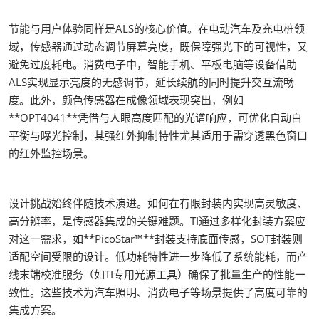
节能与用户体验同样是ALS的核心价值。在电动汽车及充电桩领
域，传感器通过动态调节屏幕亮度，既保障强光下的可视性，又
避免过度耗电。消费电子中，智能手机、平板电脑等设备借助
ALS实现显示亮度的无感调节，延长续航的同时提升交互流畅
度。此外，颜色传感器在成像领域表现突出，例如
**OPT4041**凭借与人眼高度匹配的光谱响应，可优化自动白
平衡与曝光控制，其强红外抑制特性尤其适用于需穿透黑色窗口
的红外监控场景。
设计挑战始终伴随技术演进。如何在有限封装内实现高灵敏度、
高分辨率，是传感器集成的关键难题。TI通过多样化封装方案应
对这一需求，如**PicoStar™**封装支持底面传感，SOT封装则
适配空间受限的设计。低功耗特性进一步降低了系统能耗，而产
线末端校准服务（如TI专用光源工具）确保了批量生产的性能一
致性。这些技术为汽车照明、消费电子等场景提供了高度可靠的
集成方案。