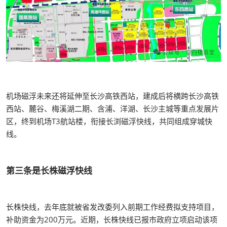
机场磁浮未来还将延伸至长沙高铁西站，建成后将横跨长沙高铁
西站、麓谷、梅溪湖二期、含浦、洋湖、长沙主城等重点发展片
区，终到机场T3航站楼，衔接长浏磁浮快线，共同组成穿城快
线。
第三条是长株磁浮快线
长株快线，去年底就被省发改委列入前期工作经费拟支持项目，
补助资金为200万元。近期，长株快线已报市政府立项启动该项