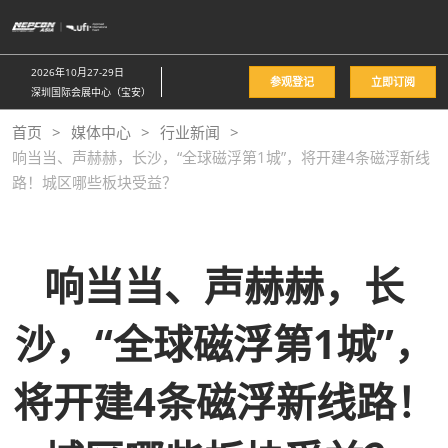
直
接
跳
2026年10月27-29日
参观登记
立即订阅
转
深圳国际会展中心（宝安）
至
首页
媒体中心
行业新闻
内
响当当、声赫赫，长沙，“全球磁浮第1城”，将开建4条磁浮新线
容
路！城区哪些板块受益？
响当当、声赫赫，长
沙，“全球磁浮第1城”，
将开建4条磁浮新线路！