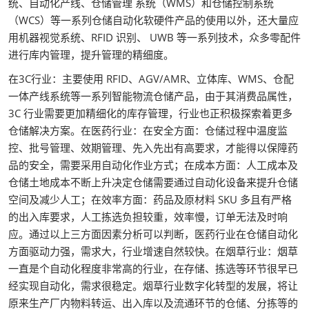
统、自动化产线、仓储管理 系统（WMS）和仓储控制系统
（WCS）等一系列仓储自动化软硬件产品的使用以外，还大量应
用机器视觉系统、RFID 识别、 UWB 等一系列技术，众多零配件
进行库内管理，提升管理的精细度。
在3C行业：主要使用 RFID、AGV/AMR、立体库、WMS、仓配
一体产线系统等一系列智能物流仓储产品，由于其消费品属性，
3C 行业需要更加精细化的库存管理，行业也正积极探索着更多
仓储解决方案。在医药行业：在安全方面：仓储过程中温度监
控、批号管理、效期管理、先入先出有高要求，才能得以保障药
品的安全，需要采用自动化作业方式；在成本方面：人工成本及
仓储土地成本不断上升决定仓储需要通过自动化设备来提升仓储
空间及减少人工；在效率方面：药品及原材料 SKU 多且有严格
的出入库要求，人工拣选负担较重，效率慢，订单无法及时响
应。通过以上三方面因素分析可以判断，医药行业在仓储自动化
方面驱动力强，需求大，行业增速自然较快。在烟草行业：烟草
一直是个自动化程度非常高的行业，在存储、拣选等环节很早已
经实现自动化，需求很稳定。烟草行业数字化转型的发展，将让
原来生产厂内物料转运、出入库以及流通环节的仓储、分拣等的