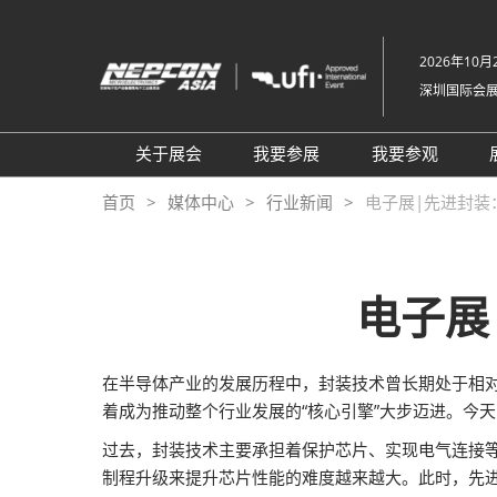
直
接
2026年10月2
跳
深圳国际会
转
至
内
关于展会
我要参展
我要参观
容
组织架构
参展申请
参观登记
首页
媒体中心
行业新闻
电子展|先进封装
关于展会
为何参展
为何参观
展品范围
商务配对服务
TAP特邀买
电子展
展馆平面图
观众范围
组团参观
2026 NEPCON北京站
励展通
商务配对服
在半导体产业的发展历程中，封装技术曾长期处于相对
2026 NEPCON越南站
观众增值服
着成为推动整个行业发展的“核心引擎”大步迈进。今
NEPCON光模块制造工艺示
RX Connec
过去，封装技术主要承担着保护芯片、实现电气连接
范区
制程升级来提升芯片性能的难度越来越大。此时，先
同期展会VisionChina 深圳机