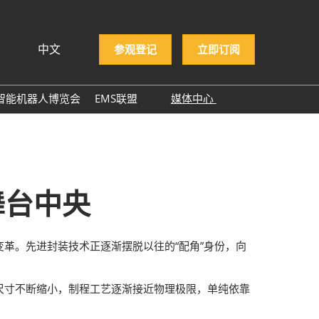
中文
参观登记
立即订阅
文
lish
智能机器人博览会
EMS联盟
媒体中心
ng Việt
EMS企业名录
展商新闻
ษาไทย
展会新闻
asa Indonesia
行业新闻
舞台中央
行业报告
行业小百科
革。先进封装技术正逐渐摆脱以往的“配角”身份，向
合作媒体
ITWA 2025
尺寸不断缩小，制程工艺逐渐接近物理极限，单纯依靠
NEPCON ASIA 2025感谢