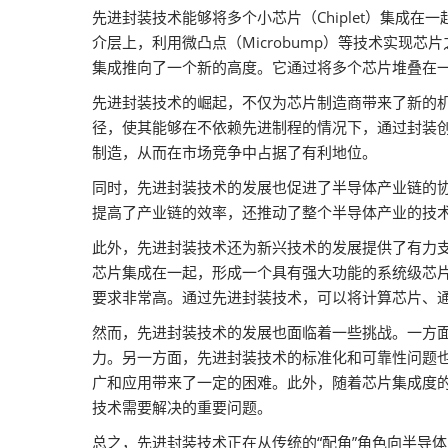
器视觉展
先进封装技术能够将多个小芯片（Chiplet）集成
介层上，利用微凸点（Microbump）等技术实现
同期展会 AWC
集成推向了一个新的高度。它通过将多个芯片堆叠在
同期展会ES SHOW
先进封装技术的崛起，不仅为芯片制造商带来了新的
智慧会刊
径，使其能够在不依赖先进制程的情况下，通过封装
制造，从而在市场竞争中占据了有利地位。
同时，先进封装技术的发展也促进了半导体产业链的
提高了产业链的效率，还推动了整个半导体产业的技
此外，先进封装技术还为新兴技术的发展提供了有力
芯片集成在一起，形成一个具有强大功能的系统级芯片
要求非常高。通过先进封装技术，可以将计算芯片、通
然而，先进封装技术的发展也面临着一些挑战。一方
力。另一方面，先进封装技术的标准化和可靠性问题
广和应用带来了一定的困难。此外，随着芯片集成度
技术需要解决的重要问题。
总之，先进封装技术正在从传统的“配角”角色向半导