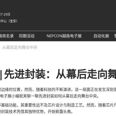
7-29日
展中心（宝安）
中
Eng
展商名录
同期活动
NEPCON越南电子展
自动化展
Tiế
NEPCON ASIA 2025同期活
NEPCON越南展 运输指南
：从幕后走向舞台中央
ภา
动议程回顾
Bah
具身智能拆解区2025回顾
家
AI眼镜拆解区2025回顾
|先进封装：从幕后走向
英国-深圳创新工作坊
务
边缘的位置，然而，随着科技的不断演进，这一局面正在发生深刻变
务
天电子展小编就来聊一聊先进封装如何从幕后走向舞台中央。
t 励展通
等基础功能，其重要性远不及芯片设计与制造工艺。然而，随着芯片
进封装技术凭借其独特优势，开始崭露头角。