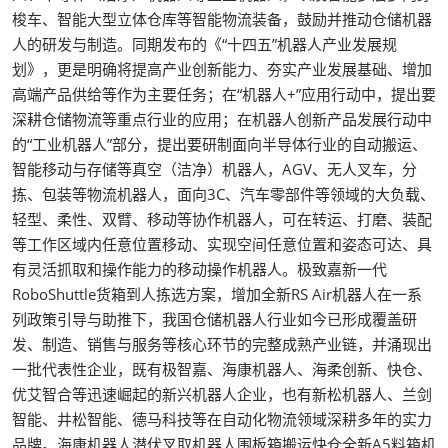
梭车、智能大型立体仓库等智能物流装备，鼓励并推动仓储机器
人的研发与制造。同期发布的《“十四五”机器人产业发展规
划》，更是明确将提高产业创新能力、夯实产业发展基础、增加
高端产品供给等作为主要任务；在“机器人+”应用行动中，提出要
深耕仓储物流等重点行业的应用；在机器人创新产品发展行动中
的“工业机器人”部分，提出要研制面向半导体行业的自动搬运、
智能移动与存储等真空（洁净）机器人，AGV、无人叉车，分
拣、包装等物流机器人，面向3C、汽车零部件等领域的大负载、
轻型、柔性、双臂、移动等协作机器人，可在转运、打磨、装配
等工作区域内任意位置移动、实现空间任意位置和姿态可达、具
有灵活抓取和操作能力的移动操作机器人。极致嘉新一代
RoboShuttle货箱到人拣选方案，增加全新RS Air机器人在一系
列政策引导与助推下，我国仓储机器人行业如今已形成覆盖研
发、制造、销售与服务等核心环节的完整成熟产业链，并涌现出
一批代表性企业，既有极智嘉、海康机器人、海柔创新、快仓、
优艾智合等迅速崛起的新兴机器人企业，也有新松机器人、兰剑
智能、井松智能、德马科技等在自动化物流领域深耕多年的实力
品牌。海康机器人潜伏叉取机器人围板箱搬运快仓全新A5料箱机