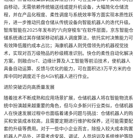
由移动，无需依赖传统输送线或提升机设备，大幅简化仓储流
程，并在产品化程度、柔性调度与系统效率等方面实现本质性跃
升，进一步推动托盘仓储从传统设备向智能机器人的迭代升级。
智库智能在2025年发布的“六向穿梭车”在软件层面，京东智能仓
储系统通过其存储架移动机器人调度算法，依托实时决策能力可
有效降低履约成本占比；海康机器人则凭借领先的机器视觉技
术，实现对百万级物品的秒级精准识别。快仓的柔性自动化解决
方案，则融合IoT、边缘计算及人工智能等前沿技术，使机器人
具备自动运算、反馈与优化的能力，可在面积达3万平方米的仓
库中同时调度近千台AGV机器人进行作业。
进阶突破迈向高质量发展
随着技术不断成熟和应用场景扩展，仓储机器人将在智能物流系
统中扮演越来越重要的角色，但与众多新兴行业类似，仓储机器
人在快速发展过程中也面临着诸多问题与挑战：仓储机器人的购
买和安装成本较高，且需要定期进行维护和保养，还可能需要配
套的升级等费用。对于一些中小企业而言，除投入较大成本购置
机器人产品外，还需考虑安装、调试、人员培训及系统维护等隐