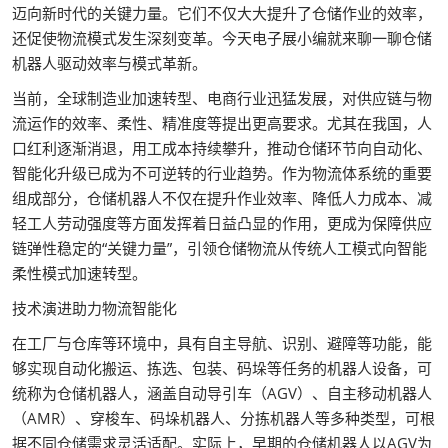
迈向新时代的关键力量。它们不仅大大提升了仓储作业的效率，
还促使物流模式发生深刻变革。今天电子展小编就来聊一聊仓储
机器人驱动效率与模式革新。
当前，全球制造业加速转型、电商行业迅猛发展，对供应链与物
流运作的效率、柔性、精准度等提出更高要求。尤其在我国，人
口红利逐渐消退，用工成本持续攀升，推动仓储环节向自动化、
智能化升级已成为不可逆转的行业趋势。作为物流体系统的重要
组成部分，仓储机器人不仅在提升作业效率、降低人力成本、减
轻工人劳动强度等方面发挥着日益凸显的作用，更成为保障供应
链弹性稳定的“关键力量”，引领仓储物流从传统人工模式向智能
柔性模式加速转型。
技术演进助力物流智能化
在工厂与仓库等环境中，具有自主导航、识别、避障等功能，能
够实现自动化搬运、拣选、包装、码垛等任务的机器人设备，可
统称为仓储机器人，涵盖自动导引车（AGV）、自主移动机器人
（AMR）、穿梭车、码垛机器人、分拣机器人等多种类型，可根
据不同仓储需求灵活适配。实际上，早期的仓储机器人以AGV为