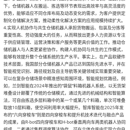
下，仓储机器人在搬运、拣选等环节表现出高效率与高灵活度的
优势，能够适应不同仓库布局及动态变化的需求，为客户提供定
制化仓储解决方案，推动柔性化解决方案的应用规模持续扩大。
4.实现人机协作与共生仓储机器人承担货物搬运、包装及分拣等
重复性高、劳动强度大的任务，从而释放出更多人力资源以专注
于供应链管理、运营决策和客户服务等更具价值的工作。推动仓
储机器人与人类更紧密协作，构建人机协同与共生的工作模式，
能够有效提升整个仓储系统的生产水平。事实上，在产品软硬件
技术层面，我国部分仓储机器人产品已达到国际先进水平，并在
智能视觉识别、路径规划及自主导航等关键领域实现重要突破，
可以在复杂仓储场景中精准感知周围环境，智能规划优路径。例
如，兰剑智能在2024年推出的“袋鼠”料箱机器人系统，以无货架
堆叠设计颠覆了传统的仓储模式，通过先进的机械结构和智能算
法，可自由拣选多层料箱中的某一个或某几个料箱，单次可堆叠
取放10层料箱，使空间利用率大幅提升。智库智能在2025年发
布的“六向穿梭车”则是四向穿梭车和提升机技术迭代与融合产品
的成果，由R-bot四向穿梭车和H-bot垂直两向车两类机器人协同
组成，二者通过集群调度算法协作，可在立体仓库中实现六向自