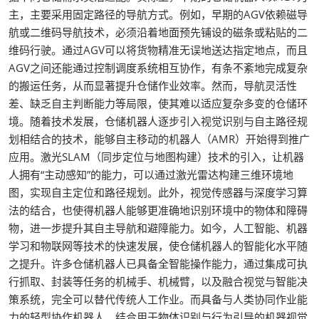
主，主要采用固定路径的导航方式。例如，早期的AGV依赖磁导
航或二维码导航技术，必须沿着地面预先铺设的磁条或粘贴的二
维码行驶。通过AGV可以将货物精准无误地送达指定地点，而且
AGV之间还能通过控制调度系统相互协作，有条不紊地完成复杂
的搬运任务，从而显著提升仓储作业效率。然而，导航灵活性
差、缺乏自主判断能力等局限，使其难以适应复杂多变的仓储环
境。随着技术发展，仓储机器人逐步引入视觉识别与自主路径规
划相结合的技术，能够自主移动的机器人（AMR）开始得到推广
应用。激光SLAM（同步定位与地图构建）技术的引入，让机器
人拥有“主动感知”的能力，可以通过激光雷达构建三维环境地
图，实现自主定位和路径规划。此外，视觉传感器与深度学习算
法的结合，也使得机器人能够更准确地识别环境中的物体和障碍
物，进一步提升其自主导航和避障能力。如今，人工智能、机器
学习和物联网等技术的快速发展，使仓储机器人的智能化水平随
之提升。许多仓储机器人已具备全智能操作能力，通过集成可执
行抓取、封装等任务的机械手、机械臂，以及融合视觉与智能决
策系统，完全可以替代传统人工作业。而具备与人类协同作业能
力的轻型协作机器人，结合用于物体识别与行为引导的机器视觉