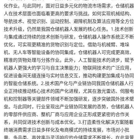
化作业。与此同时，面对日益多元化的物流市场需求，仓储机器
人在技术层面也面临着更高的要求与挑战。如何实现机械结构、
导航技术、视觉识别、运动控制、避障机制及算法应用等全方位
技术升级，仍然是我国仓储机器人发展的核心任务。1.技术创新
与集成通过持续的技术创新与研发，仓储机器人操作系统正不断
优化，可实现更精准的货物识别与定位。借助与机械臂、堆垛
机、无人车等智能设备的协同集成，仓储机器人可完成更高效、
精准的货物处理与分拣作业。此外，人工智能技术的进步，赋予
机器人更强大的学习与自主决策能力；物联网技术的广泛应用，
促进设备间无缝连接与实时信息交互，推动构建更加集成与协同
的智能仓储系统。2.技术国产化与产业链协同我国仓储机器人行
业正持续推动核心技术的国产化进程，尤其在激光雷达、伺服电
机和控制器等关键部件领域不断加强研发，逐步突破国外技术壁
垒。与此同时，行业呈现出产业链协同发展的态势，仓储机器人
的零部件供应商、整机厂商与应用企业正形成更紧密的合作关
系，共同促进技术创新与成本优化。3.打造柔性化解决方案随着
终端消费需求日益多样化及电商模式的持续发展，市场对小批
量、多品类、高效率与灵活响应的仓储需求不断增长。在此背景