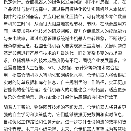
稳定运行。仓储机器人的绿色化发展问题同样不可忽视。如，在
产品设计与材料选择中，通过采用模块化设计实现机器人本体结
构件的跨系列兼容，并应用轻量化压铸件，可有效减少零件数量
与机加工时间，从而很大限度地实现节材、节能。在能源应用方
面，需要加强电池技术的研发创新，提升仓储机器人的续航能力
与充电效率，通过电源管理系统减少机器人空转现象，不断践行
绿色物流理念。我国仓储机器人要实现高质量发展，关键问题依
然是如何进行产品与技术的升级迭代。面对复杂多变的市场需
求，仓储机器人的技术成熟度仍有不足，围绕产业发展需求，企
业需要推进人工智能、5G、大数据、云计算等新技术融合应
用，提高仓储机器人智能化和网络化水平。仓储机器人将会根据
实时的订单数据和库存信息，自主规划优的工作路径，实现更加
智能化的仓储管理；仓储机器人的功能也会不断拓展，适应更多
复杂的仓储场景，助力企业提升整体供应链的协同运作效率。
随着人工智能、物联网等技术的不断发展，仓储机器人将具备更
强的自主学习和决策能力。它们能够根据历史数据和实时信息，
自动优化工作路径和任务分配，进一步提升仓储物流的效率和智
能化程度。电子展小编觉得，未来，仓储机器人有望成为智慧物