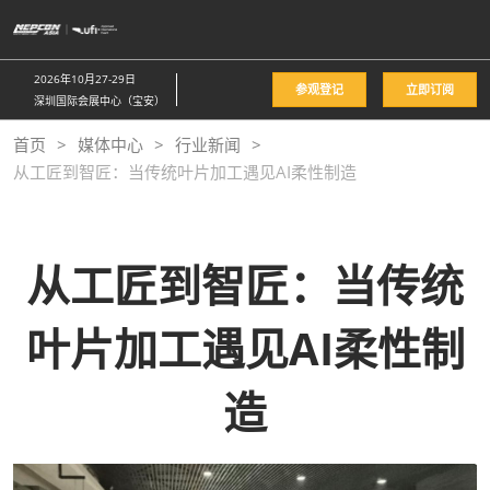
直
接
跳
2026年10月27-29日
参观登记
立即订阅
转
深圳国际会展中心（宝安）
至
首页
媒体中心
行业新闻
内
从工匠到智匠：当传统叶片加工遇见AI柔性制造
容
从工匠到智匠：当传统
叶片加工遇见AI柔性制
造