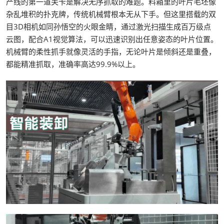
产线的第一道关卡是解决无序抓取的难题。料箱里的叶片毛坯像
杂乱堆积的扑克牌，传统机械臂根本无从下手。但这里搭载的双
目3D相机如同孙悟空的火眼金睛，通过激光扫描生成百万级点
云图，配合A1视觉算法，可以迅速识别出任意姿态的叶片位置。
机械臂的柔性抓手就像灵活的手指，无论叶片是倾斜还是重叠，
都能精准抓取，准确率高达99.9%以上。