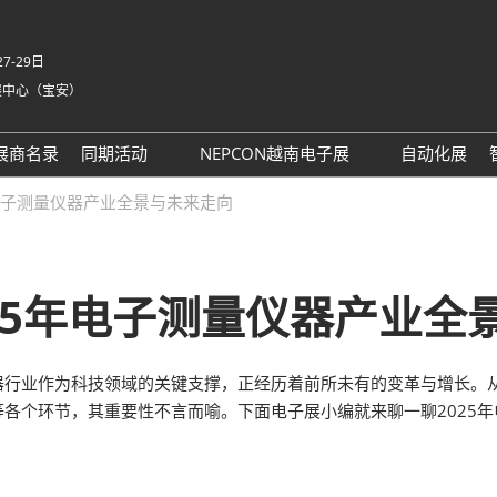
7-29日
展中心（宝安）
中
Eng
展商名录
同期活动
NEPCON越南电子展
自动化展
Tiế
NEPCON ASIA 2025同期活
NEPCON越南展 运输指南
年电子测量仪器产业全景与未来走向
ภา
动议程回顾
Bah
具身智能拆解区2025回顾
家
AI眼镜拆解区2025回顾
025年电子测量仪器产业全
英国-深圳创新工作坊
务
器行业作为科技领域的关键支撑，正经历着前所未有的变革与增长。
务
各个环节，其重要性不言而喻。下面电子展小编就来聊一聊2025
t 励展通