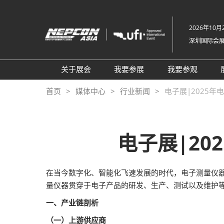
直
接
2026年10月2
跳
深圳国际会
转
至
内
关于展会
我要参展
我要参观
容
组织架构
参展申请
参观登记
首页
媒体中心
行业新闻
电子展|2025
关于展会
为何参展
为何参观
展品范围
商务配对服务
TAP特邀买
电子展|2
展馆平面图
观众范围
组团参观
2026 NEPCON北京站
励展通
商务配对服
在当今数字化、智能化飞速发展的时代，电子测量仪
2026 NEPCON越南站
观众增值服
量仪器贯穿于电子产品的研发、生产、测试以及维护等
NEPCON光模块制造工艺示
RX Connec
一、产业链剖析
范区
（一）上游供应商
同期展会VisionChina 深圳机