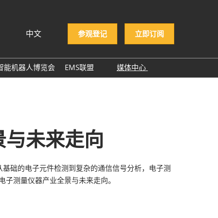
中文
参观登记
立即订阅
文
lish
智能机器人博览会
EMS联盟
媒体中心
ng Việt
EMS企业名录
展商新闻
ษาไทย
展会新闻
asa Indonesia
行业新闻
景与未来走向
行业报告
行业小百科
从基础的电子元件检测到复杂的通信信号分析，电子测
合作媒体
年电子测量仪器产业全景与未来走向。
ITWA 2025
NEPCON ASIA 2025感谢