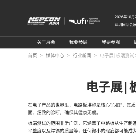
直
接
2026年10月2
跳
深圳国际会
转
至
内
关于展会
我要参展
我要参观
容
组织架构
参展申请
参观登记
首页
媒体中心
行业新闻
电子展|板端测试
关于展会
为何参展
为何参观
展品范围
商务配对服务
TAP特邀买
电子展|
展馆平面图
观众范围
组团参观
2026 NEPCON北京站
励展通
商务配对服
在电子产品的世界里，电路板堪称是核心“心脏”，其
2026 NEPCON越南站
观众增值服
面、细致的诊断，确保其健康无虞。
NEPCON光模块制造工艺示
RX Connec
板端测试的范围非常广泛，它涵盖了电路板从生产制
范区
平整度以及焊锡的质量等，任何微小的瑕疵都可能成
同期展会VisionChina 深圳机