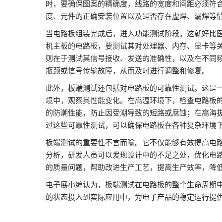
时，要确保图案的精确度，线路的宽度和间距必须符
器视觉展
度、元件的正确安装位置以及是否存在虚焊、漏焊等
同期展会 AWC
当电路板组装完成后，进入功能测试阶段。这就好比
同期展会ES SHOW
机主板的电路板，要测试其对处理器、内存、显卡等
则在于测试其信号接收、发送的准确性，以及在不同
智慧会刊
瓶颈或信号传输故障，从而及时进行调整和修复。
此外，板端测试还包括对电路板的可靠性测试。这是
境中，观察其性能变化。在高温环境下，检查电路板
的防潮性能，防止因受潮导致的短路或腐蚀；在高海
过这些可靠性测试，可以确保电路板在各种复杂环境
板端测试的重要性不言而喻。它不仅能够有效提高电
分析，研发人员可以发现设计中的不足之处，优化电
的质量问题，帮助改进生产工艺，提高生产效率，降
电子展小编认为，板端测试在电路板的整个生命周期中
的状态投入到实际应用中，为电子产品的稳定运行提