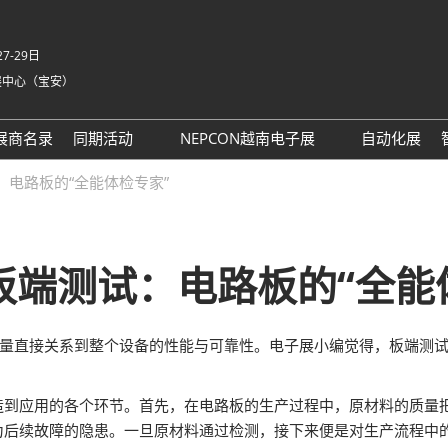
7-29日
展中心（宝安）
中
Eng
展商名录
同期活动
NEPCON越南电子展
自动化展
Tiế
NEPCON ASIA 2025同期活
NEPCON越南展 运输指南
：电路板的“全能体检专家”
ภา
动议程回顾
Bah
具身智能拆解区2025回顾
家
AI眼镜拆解区2025回顾
板端测试：电路板的“全能
英国-深圳创新工作坊
务
质量直接关系到整个设备的性能与可靠性。电子展小编觉得，板端测试
务
t 励展通
造到应用的各个环节。首先，在电路板的生产过程中，原材料的质量
为后续故障的隐患。一旦原材料通过检测，接下来便是对生产流程中