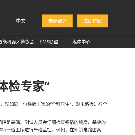
中文
参观登记
立即订阅
文
lish
智能机器人博览会
EMS联盟
媒体中心
ng Việt
EMS企业名录
展商新闻
ษาไทย
展会新闻
asa Indonesia
行业新闻
体检专家”
行业报告
行业小百科
，就如同一位经验丰富的“全科医生”，对电路板进行全
合作媒体
ITWA 2025
把控是基础。测试人员会仔细检查铜箔的纯度、基板的
NEPCON ASIA 2025感谢
的每一道工序进行严格监控。例如，在印制电路图案