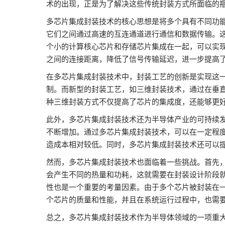
术的出现，正是为了解决这些传统封装方式所面临的
器视觉展
多芯片集成封装技术的核心思想是将多个具有不同功
同期展会 AWC
它们之间通过高速的互连通道进行通信和数据传输。
同期展会ES SHOW
个小的计算核心芯片和存储芯片集成在一起，可以实
之间的连接距离，降低了信号传输延迟，进一步提高
智慧会刊
在多芯片集成封装技术中，封装工艺的创新是实现这
制。而新型的封装工艺，如三维封装技术，通过在垂直
种三维封装方式不仅提高了芯片的集成度，还能够更
此外，多芯片集成封装技术还为半导体产业的可持续
不断增加。通过多芯片集成封装技术，可以在一定程
造成本相对较低。同时，多芯片集成封装技术还可以
然而，多芯片集成封装技术也面临着一些挑战。首先
会产生不同的热量和功耗，这就需要在封装设计阶段
性也是一个重要的考量因素。由于多个芯片被封装在
个芯片的质量和性能，并且在系统运行过程中，也需
总之，多芯片集成封装技术作为半导体领域的一项重