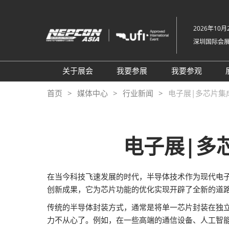
直
接
2026年10月2
跳
深圳国际会
转
至
内
关于展会
我要参展
我要参观
容
组织架构
参展申请
参观登记
首页
媒体中心
行业新闻
电子展|多芯片集
关于展会
为何参展
为何参观
展品范围
商务配对服务
TAP特邀买
电子展|多
展馆平面图
观众范围
组团参观
2026 NEPCON北京站
励展通
商务配对服
在当今科技飞速发展的时代，半导体技术作为现代电
2026 NEPCON越南站
观众增值服
创新成果，它为芯片功能的优化实现开辟了全新的道
NEPCON光模块制造工艺示
RX Connec
传统的半导体封装方式，通常是将单一芯片封装在独
范区
力不从心了。例如，在一些高端的通信设备、人工智
同期展会VisionChina 深圳机