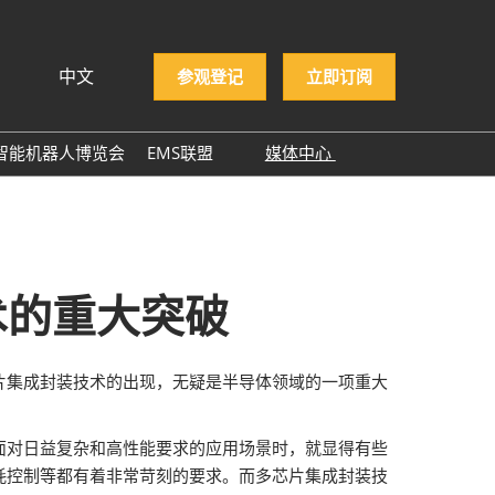
中文
参观登记
立即订阅
文
lish
智能机器人博览会
EMS联盟
媒体中心
ng Việt
EMS企业名录
展商新闻
ษาไทย
展会新闻
asa Indonesia
行业新闻
术的重大突破
行业报告
行业小百科
片集成封装技术的出现，无疑是半导体领域的一项重大
合作媒体
ITWA 2025
面对日益复杂和高性能要求的应用场景时，就显得有些
NEPCON ASIA 2025感谢
耗控制等都有着非常苛刻的要求。而多芯片集成封装技