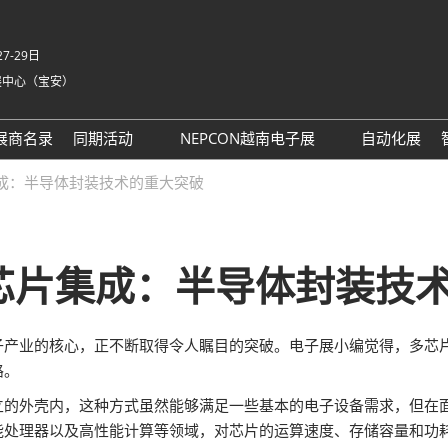
7-29日
展中心（宝安）
中
Eng
展商名录
同期活动
NEPCON越南电子展
自动化展
Tiế
NEPCON ASIA 2025同期活
NEPCON越南展 运输指南
成：半导体封装技术的重大突破
ภา
动议程回顾
Bah
具身智能拆解区2025回顾
家
AI眼镜拆解区2025回顾
芯片集成：半导体封装技
英国-深圳创新工作坊
务
子产业的核心，正不断取得令人瞩目的突破。电子展小编觉得，多芯
务
路。
t 励展通
立的外壳内，这种方式虽然能够满足一些基本的电子设备需求，但在
能处理器以及高性能计算等领域，对芯片的运算速度、存储容量和功