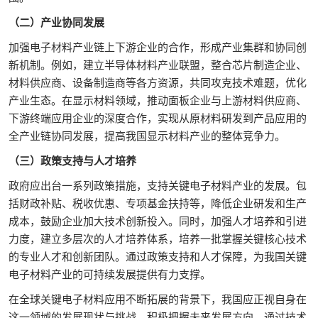
（二）产业协同发展
加强电子材料产业链上下游企业的合作，形成产业集群和协同创
新机制。例如，建立半导体材料产业联盟，整合芯片制造企业、
材料供应商、设备制造商等各方资源，共同攻克技术难题，优化
产业生态。在显示材料领域，推动面板企业与上游材料供应商、
下游终端应用企业的深度合作，实现从原材料研发到产品应用的
全产业链协同发展，提高我国显示材料产业的整体竞争力。
（三）政策支持与人才培养
政府应出台一系列政策措施，支持关键电子材料产业的发展。包
括财政补贴、税收优惠、专项基金扶持等，降低企业研发和生产
成本，鼓励企业加大技术创新投入。同时，加强人才培养和引进
力度，建立多层次的人才培养体系，培养一批掌握关键核心技术
的专业人才和创新团队。通过政策支持和人才保障，为我国关键
电子材料产业的可持续发展提供有力支撑。
在全球关键电子材料应用不断拓展的背景下，我国应正视自身在
这一领域的发展现状与挑战，积极把握未来发展方向，通过技术