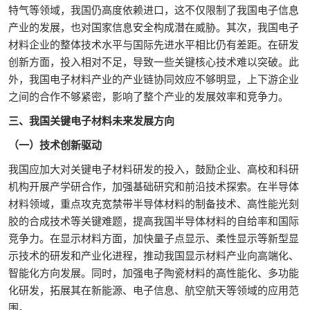
特气等领域，我国仍高度依赖进口，这不仅限制了我国电子信息
产业的发展，也对国家信息安全构成潜在威胁。其次，我国电子
材料企业的整体技术水平与国际先进水平相比仍有差距。在研发
创新方面，投入相对不足，导致一些关键核心技术难以突破。此
外，我国电子材料产业的产业链协同效应不够明显，上下游企业
之间的合作不够紧密，影响了整个产业的发展效率和竞争力。
三、我国关键电子材料未来发展方向
（一）技术创新驱动
我国应加大对关键电子材料研发的投入，鼓励企业、高校和科研
机构开展产学研合作，加强基础研究和前沿技术探索。在半导体
材料领域，重点攻克宽禁带半导体材料的制备技术、高性能光刻
胶的合成技术等关键难题，提高我国半导体材料的自给率和国际
竞争力。在显示材料方面，加快量子点显示、柔性显示等新型显
示技术的研发和产业化进程，推动我国显示材料产业向高端化、
智能化方向发展。同时，加强电子陶瓷材料的高性能化、多功能
化研发，拓展其在新能源、电子信息、航空航天等领域的应用范
围。