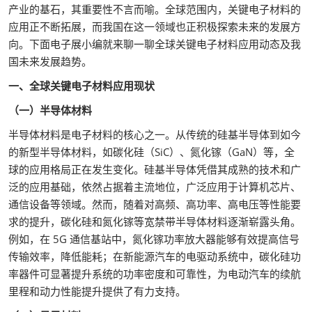
产业的基石，其重要性不言而喻。全球范围内，关键电子材料的
应用正不断拓展，而我国在这一领域也正积极探索未来的发展方
向。下面电子展小编就来聊一聊全球关键电子材料应用动态及我
国未来发展趋势。
一、全球关键电子材料应用现状
（一）半导体材料
半导体材料是电子材料的核心之一。从传统的硅基半导体到如今
的新型半导体材料，如碳化硅（SiC）、氮化镓（GaN）等，全
球的应用格局正在发生变化。硅基半导体凭借其成熟的技术和广
泛的应用基础，依然占据着主流地位，广泛应用于计算机芯片、
通信设备等领域。然而，随着对高频、高功率、高电压等性能要
求的提升，碳化硅和氮化镓等宽禁带半导体材料逐渐崭露头角。
例如，在 5G 通信基站中，氮化镓功率放大器能够有效提高信号
传输效率，降低能耗；在新能源汽车的电驱动系统中，碳化硅功
率器件可显著提升系统的功率密度和可靠性，为电动汽车的续航
里程和动力性能提升提供了有力支持。