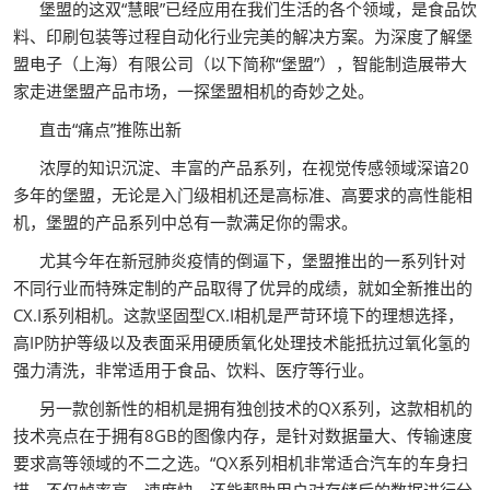
堡盟的这双“慧眼”已经应用在我们生活的各个领域，是食品饮
料、印刷包装等过程自动化行业完美的解决方案。为深度了解堡
盟电子（上海）有限公司（以下简称“堡盟”），智能制造展带大
家走进堡盟产品市场，一探堡盟相机的奇妙之处。
直击“痛点”推陈出新
浓厚的知识沉淀、丰富的产品系列，在视觉传感领域深谙20
多年的堡盟，无论是入门级相机还是高标准、高要求的高性能相
机，堡盟的产品系列中总有一款满足你的需求。
尤其今年在新冠肺炎疫情的倒逼下，堡盟推出的一系列针对
不同行业而特殊定制的产品取得了优异的成绩，就如全新推出的
CX.I系列相机。这款坚固型CX.I相机是严苛环境下的理想选择，
高IP防护等级以及表面采用硬质氧化处理技术能抵抗过氧化氢的
强力清洗，非常适用于食品、饮料、医疗等行业。
另一款创新性的相机是拥有独创技术的QX系列，这款相机的
技术亮点在于拥有8GB的图像内存，是针对数据量大、传输速度
要求高等领域的不二之选。“QX系列相机非常适合汽车的车身扫