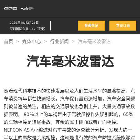
直
接
跳
2026年10月27-29日
参观登记
立即订阅
转
深圳国际会展中心（宝安）
至
首页
媒体中心
行业新闻
汽车毫米波雷达
内
容
汽车毫米波雷达
随着现代科学技术的快速发展以及人们生活水平的显著提高，汽
车消费每年都在快速增长，汽车保有量迅速增加，汽车安全问题
则被普遍的关注，相应的交通事故也急剧上升。大量交通事故数
据表明， 80％以上的车祸是由于驾驶员操作失误引起的，65％
的车辆相撞是追尾事故，其余的属于侧面或者正面相撞。
NEPCON ASIA小编过对汽车事故的调查统计分析，发现大约一
半以上的事故是头尾相撞，这就是说有效的汽车防撞系统能够对