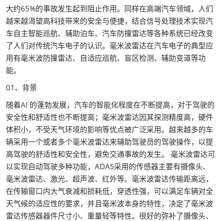
大约65%的事故发生起到阻止作用。同样在高端汽车领域，人们
越来越渴望高科技带来的安全与便捷，结合信号处理技术实现汽
车自主智能巡航、辅助泊车、汽车防撞雷达等各种系统已经改变
了人们对传统汽车电子的认识。毫米波雷达在汽车电子的典型应
用有毫米波防撞雷达、自适应巡航、盲区检测、辅助变道等功
能。
01、背景
随着AI 的蓬勃发展，汽车的智能化程度在不断提高，对于驾驶的
安全性和舒适性也不断提高；毫米波雷达因其探测精度高，硬件
体积小，不受天气环境的影响等优点被广泛采用。越来越多的车
辆采用一个或者多个毫米波雷达来辅助驾驶员的驾驶操作，以提
高驾驶的舒适性和安全性，避免交通事故的发生。 毫米波雷达可
以实现自动驾驶多种功能，ADAS采用的传感器主要有摄像头、
毫米波雷达、激光、超声波、红外等。毫米波雷达传输距离远，
在传输窗口内大气衰减和损耗低，穿透性强，可以满足车辆对全
天气候的适应性的要求，并且毫米波本身的特性，决定了毫米波
雷达传感器器件尺寸小、重量轻等特性。很好的弥补了摄像头、