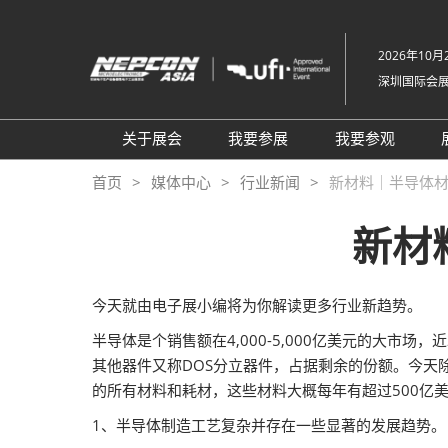
直
接
2026年10月2
跳
深圳国际会
转
至
内
关于展会
我要参展
我要参观
容
组织架构
参展申请
参观登记
首页
媒体中心
行业新闻
新材料｜半导体
关于展会
为何参展
为何参观
新材
展品范围
商务配对服务
TAP特邀买
展馆平面图
观众范围
组团参观
今天就由电子展小编将为你解读更多行业新趋势。
2026 NEPCON北京站
励展通
商务配对服
半导体是个销售额在4,000-5,000亿美元的大市
2026 NEPCON越南站
观众增值服
其他器件又称DOS分立器件，占据剩余的份额。今天
NEPCON光模块制造工艺示
RX Connec
的所有材料和耗材，这些材料大概每年有超过500亿
范区
1、半导体制造工艺复杂并存在一些显著的发展趋势。
同期展会VisionChina 深圳机