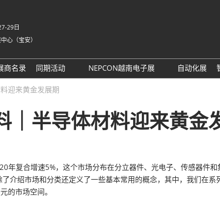
7-29日
展中心（宝安）
中
Eng
展商名录
同期活动
NEPCON越南电子展
自动化展
Tiế
NEPCON ASIA 2025同期活
NEPCON越南展 运输指南
材料迎来黄金发展期
ภา
动议程回顾
Bah
料｜半导体材料迎来黄金
具身智能拆解区2025回顾
家
AI眼镜拆解区2025回顾
英国-深圳创新工作坊
务
场，近20年复合增速5%，这个市场分布在分立器件、光电子、传感器
务
除了介绍市场和分类还定义了一些基本常用的概念，其中，我们在系
t 励展通
美元的市场空间。