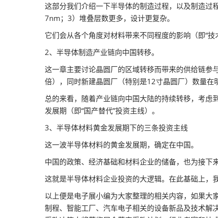
这部分我们介绍一下半导体的制造过程，以及制造过程
器视觉展
7nm；3）堆叠层数更多，设计更复杂。
同期展会 AWC
它们会从各个角度对材料带来不同程度的影响（即“技
同期展会ES SHOW
2、半导体制造产业链向中国转移。
智慧会刊
这一章主要讨论晶圆厂的区域转移而带来的供给链参与
倍），同时新建晶圆厂（特别是12寸晶圆厂）数量在
总的来看，随着产业链向中国大陆的持续转移，考虑
发展期（即“国产替代”投资主线）。
3、半导体材料黄金发展期下的三条投资主线
这一波半导体材料的黄金发展期，确定在中国。
中国的政策、经济基础和材料企业的储备，也为接下来
这就是半导体材料企业投资的大逻辑。在此基础上，
以上便是电子展小编为大家整理的相关内容，如果大家
制程、智能工厂、汽车电子相关的设备新品及技术解决