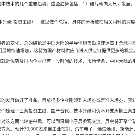
中技术的几个重要趋势。这些趋势包括：1）硅片朝向大尺寸发展，
术升级”投资主线），这里做个总括，具体的分析放在相关材料的深
者的变化，总的结论是中国大陆的半导体销售额增速远高于全球平均水
明显地快速增加，这将为国产材料供应商进入供应链提供更多的机会
到就近优势及国内企业已有一段时间的技术、市场储备，中国大陆的
的发展做好了准备。目前很多企业刚领到入场券或是准入场券，预计
我们梳理了三条投资主线：国产替代、技术升级和资本开支周期三条
对这方面比较感兴趣，可以到深圳电子展参观交流。展会将汇聚全球前
方案。预计70,000名来自工业控制、汽车电子、通信通讯、新能