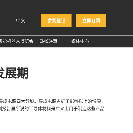
中文
参观登记
立即订阅
文
lish
智能机器人博览会
EMS联盟
媒体中心
ng Việt
EMS企业名录
展商新闻
ษาไทย
展会新闻
asa Indonesia
发展期
行业新闻
行业报告
行业小百科
件和集成电路四大领域。集成电路占据了80%以上的份额，
合作媒体
列报告里所说的半导体材料是广义上用于制造这些产品
ITWA 2025
NEPCON ASIA 2025感谢