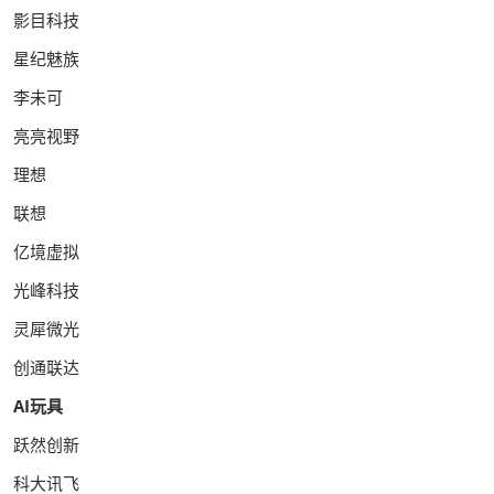
影目科技
星纪魅族
李未可
亮亮视野
理想
联想
亿境虚拟
光峰科技
灵犀微光
创通联达
AI玩具
跃然创新
科大讯飞