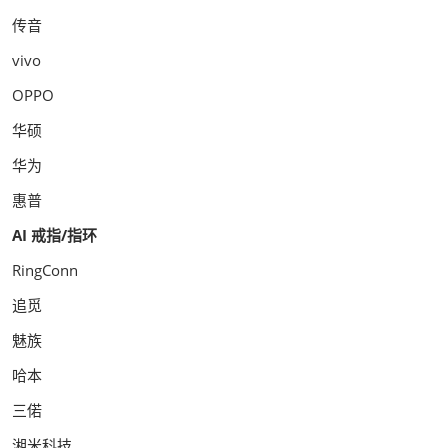
传音
vivo
OPPO
华硕
华为
惠普
AI 戒指/指环
RingConn
追觅
魅族
哈本
三偌
湘米科技