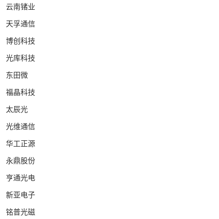
云南锗业
天孚通信
博创科技
光库科技
东田微
福晶科技
太辰光
光维通信
华工正源
永鼎股份
亨通光电
新亚电子
铭普光磁