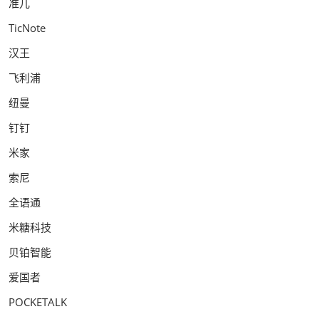
准儿
TicNote
汉王
飞利浦
纽曼
钉钉
米家
索尼
全语通
米糖科技
贝铂智能
爱国者
POCKETALK