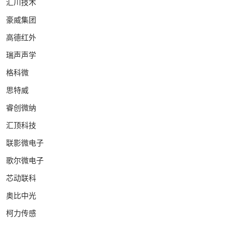
汇川技术
豪威集团
高德红外
瑞声声学
格科微
思特威
睿创微纳
汇顶科技
联影微电子
歌尔微电子
芯动联科
奥比中光
柯力传感