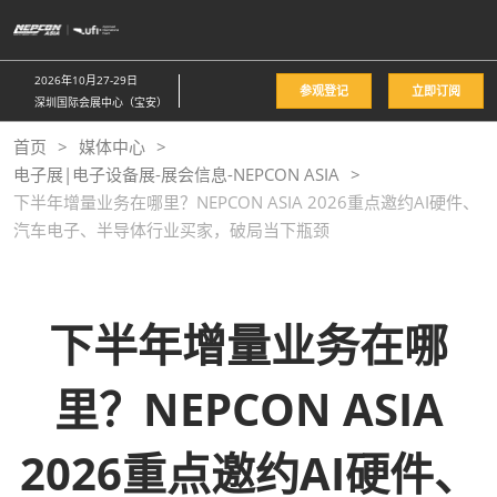
直
接
跳
2026年10月27-29日
参观登记
立即订阅
转
深圳国际会展中心（宝安）
至
首页
媒体中心
内
电子展|电子设备展-展会信息-NEPCON ASIA
容
下半年增量业务在哪里？NEPCON ASIA 2026重点邀约AI硬件、
汽车电子、半导体行业买家，破局当下瓶颈
下半年增量业务在哪
里？NEPCON ASIA
2026重点邀约AI硬件、