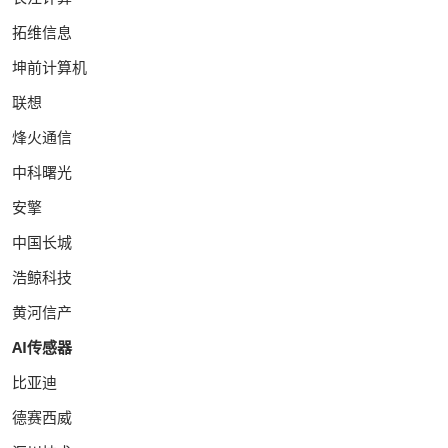
拓维信息
坤前计算机
联想
烽火通信
中科曙光
安擎
中国长城
浩鲸科技
黄河信产
AI传感器
比亚迪
德赛西威