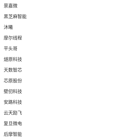
景嘉微
黑芝麻智能
沐曦
摩尔线程
平头哥
燧原科技
天数智芯
芯原股份
壁仞科技
安路科技
云天励飞
复旦微电
后摩智能