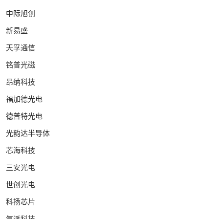
中际旭创
新易盛
天孚通信
铭普光磁
昂纳科技
福加德光电
德普特光电
光韵达半导体
芯海科技
三安光电
世创光电
科扬芯片
气派科技