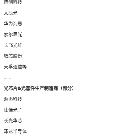
博创料技
太辰光
华为海思
索尔思光
长飞光纤
敏芯股份
天孚通信等
......
光芯片&光器件生产制造商（部分）
源杰科技
仕佳光子
长光华芯
泽达半导体