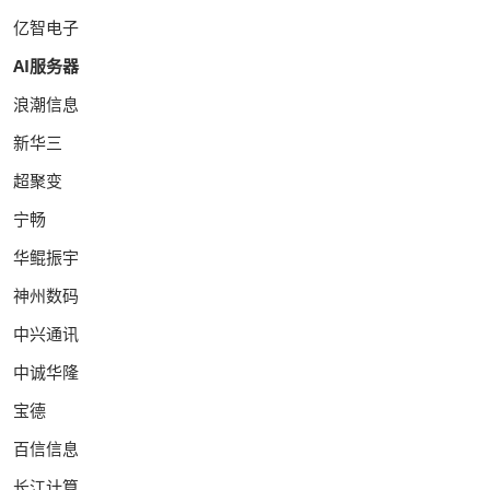
亿智电子
AI服务器
浪潮信息
新华三
超聚变
宁畅
华鲲振宇
神州数码
中兴通讯
中诚华隆
宝德
百信信息
长江计算