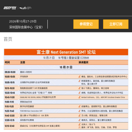
直
接
跳
2026年10月27-29日
参观登记
立即订阅
转
深圳国际会展中心（宝安）
至
首页
内
容